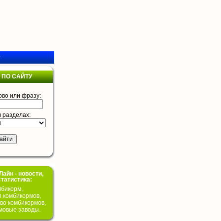
у
 ПО САЙТУ
ово или фразу:
в разделах:
айн - новости,
статистика:
бикорм,
я комбикормов,
во комбикормов,
мовые заводы.