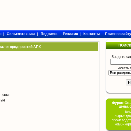
я
|
Сельхозтехника
|
Подписка
|
Реклама
|
Контакты
|
Поиск по сайт
ПОИСК
талог предприятий АПК
Введите сл
Искать 
, соки
ные
Фураж Он-Л
цены, 
Ком
сырье дл
производст
комбикор