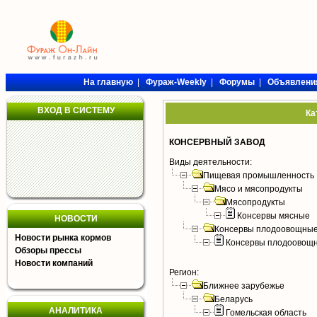
На главную
|
Фураж-Weekly
|
Форумы
|
Объявлени
ВХОД В СИСТЕМУ
Ка
КОНСЕРВНЫЙ ЗАВОД
Виды деятельности:
Пищевая промышленность
Мясо и мясопродукты
Мясопродукты
Консервы мясные
НОВОСТИ
Консервы плодоовощные
Новости рынка кормов
Консервы плодоовощ
Обзоры прессы
Новости компаний
Регион:
Ближнее зарубежье
Беларусь
АНАЛИТИКА
Гомельская область