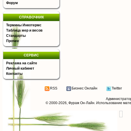
Форум
СПРАВОЧНИК
Термины Инкотермс
Таблица мер и весов
Стандарты
Прочее
СЕРВИС
Реклама на сайте
Личный кабинет
Контакты
RSS
Бизнес Онлайн
Twitter
Администрато
© 2000-2026,
Фураж Он-Лайн
. Использование мат