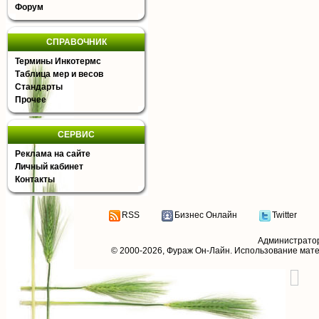
Форум
СПРАВОЧНИК
Термины Инкотермс
Таблица мер и весов
Стандарты
Прочее
СЕРВИС
Реклама на сайте
Личный кабинет
Контакты
RSS
Бизнес Онлайн
Twitter
Администрато
© 2000-2026,
Фураж Он-Лайн
. Использование мат