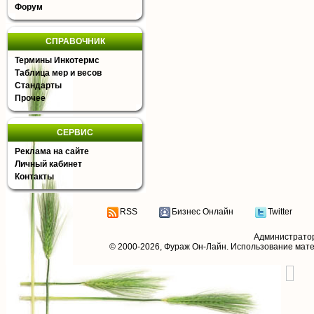
Форум
СПРАВОЧНИК
Термины Инкотермс
Таблица мер и весов
Стандарты
Прочее
СЕРВИС
Реклама на сайте
Личный кабинет
Контакты
RSS
Бизнес Онлайн
Twitter
Администрато
© 2000-2026,
Фураж Он-Лайн
. Использование мат