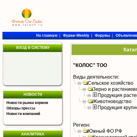
На главную
|
Фураж-Weekly
|
Форумы
|
Объявлени
ВХОД В СИСТЕМУ
Ката
"КОЛОС" ТОО
Виды деятельности:
Сельское хозяйство
Зерно и растениев
НОВОСТИ
Продукция расте
Животноводство
Новости рынка кормов
Продукция крупно
Обзоры прессы
Новости компаний
Регион:
Южный ФО РФ
АНАЛИТИКА