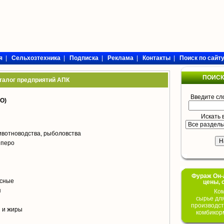
я
|
Сельхозтехника
|
Подписка
|
Реклама
|
Контакты
|
Поиск по сайт
ПОИСК
талог предприятий АПК
Введите сл
О)
Искать 
вотноводства, рыболовства
, перо
Фураж Он-Л
сные
цены, 
я
Ком
сырье дл
производст
 и жиры
комбикор