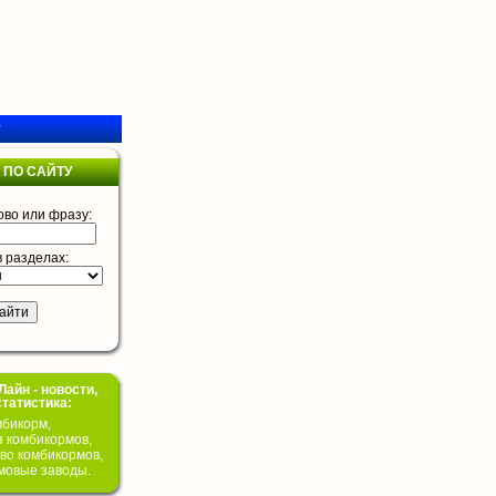
у
 ПО САЙТУ
ово или фразу:
в разделах:
айн - новости,
статистика:
бикорм,
я комбикормов,
во комбикормов,
мовые заводы.