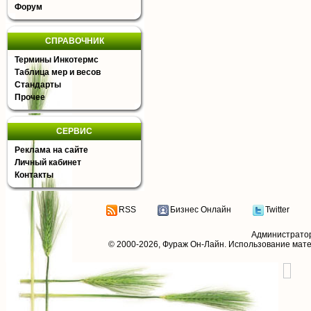
Форум
СПРАВОЧНИК
Термины Инкотермс
Таблица мер и весов
Стандарты
Прочее
СЕРВИС
Реклама на сайте
Личный кабинет
Контакты
RSS
Бизнес Онлайн
Twitter
Администрато
© 2000-2026,
Фураж Он-Лайн
. Использование мат