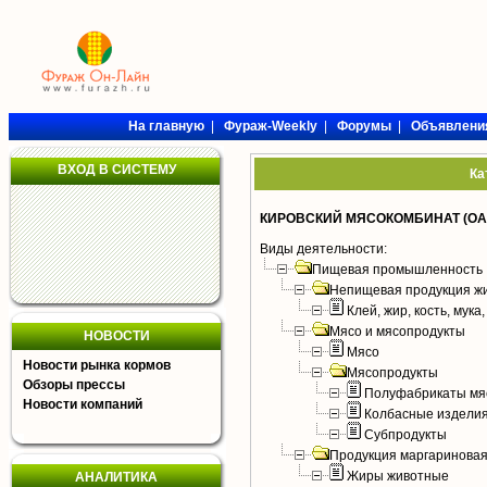
На главную
|
Фураж-Weekly
|
Форумы
|
Объявлени
ВХОД В СИСТЕМУ
Ка
КИРОВСКИЙ МЯСОКОМБИНАТ (ОА
Виды деятельности:
Пищевая промышленность
Непищевая продукция жи
Клей, жир, кость, мука
Мясо и мясопродукты
НОВОСТИ
Мясо
Новости рынка кормов
Мясопродукты
Обзоры прессы
Полуфабрикаты мя
Новости компаний
Колбасные издели
Субпродукты
Продукция маргариновая
Жиры животные
АНАЛИТИКА