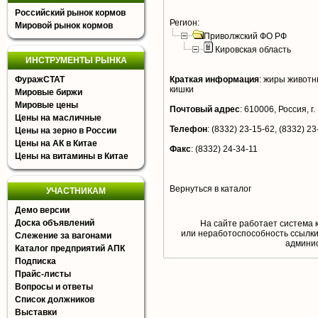
Российский рынок кормов
Регион:
Мировой рынок кормов
Приволжский ФО РФ
Кировская область
ИНСТРУМЕНТЫ РЫНКА
ФуражСТАТ
Краткая информация
:
жиры животны
кишки
Мировые биржи
Мировые цены
Почтовый адрес
:
610006, Россия, г. 
Цены на масличные
Телефон
:
(8332) 23-15-62, (8332) 23
Цены на зерно в России
Цены на АК в Китае
Факс
:
(8332) 24-34-11
Цены на витамины в Китае
Вернуться в каталог
УЧАСТНИКАМ
Демо версии
Доска объявлений
На сайте работает система 
или неработоспособность ссылки,
Слежение за вагонами
aдминис
Каталог предприятий АПК
Подписка
Прайс-листы
Вопросы и ответы
Список должников
Выставки