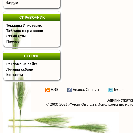
Форум
СПРАВОЧНИК
Термины Инкотермс
Таблица мер и весов
Стандарты
Прочее
СЕРВИС
Реклама на сайте
Личный кабинет
Контакты
RSS
Бизнес Онлайн
Twitter
Администрато
© 2000-2026,
Фураж Он-Лайн
. Использование мат