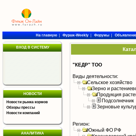
На главную
|
Фураж-Weekly
|
Форумы
|
Объявлени
ВХОД В СИСТЕМУ
Ката
"КЕДР" ТОО
Виды деятельности:
Сельское хозяйство
Зерно и растениев
НОВОСТИ
Продукция расте
Подсолнечник
Новости рынка кормов
Зерновые культ
Обзоры прессы
Новости компаний
Регион:
Южный ФО РФ
АНАЛИТИКА