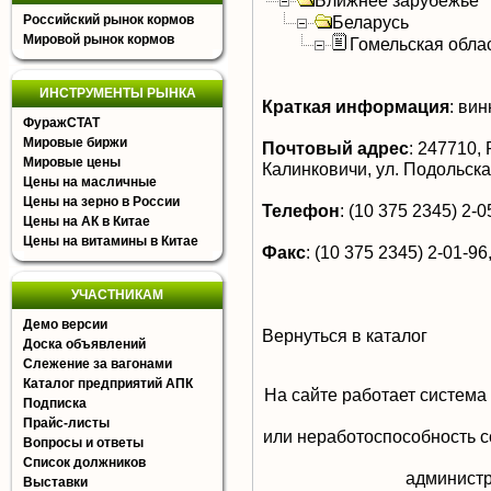
Ближнее зарубежье
Российский рынок кормов
Беларусь
Мировой рынок кормов
Гомельская обла
ИНСТРУМЕНТЫ РЫНКА
Краткая информация
:
вин
ФуражСТАТ
Мировые биржи
Почтовый адрес
:
247710, Р
Мировые цены
Калинковичи, ул. Подольска
Цены на масличные
Цены на зерно в России
Телефон
:
(10 375 2345) 2-05
Цены на АК в Китае
Цены на витамины в Китае
Факс
:
(10 375 2345) 2-01-96,
УЧАСТНИКАМ
Демо версии
Вернуться в каталог
Доска объявлений
Слежение за вагонами
Каталог предприятий АПК
На сайте работает система
Подписка
Прайс-листы
или неработоспособность с
Вопросы и ответы
Список должников
aдминистр
Выставки