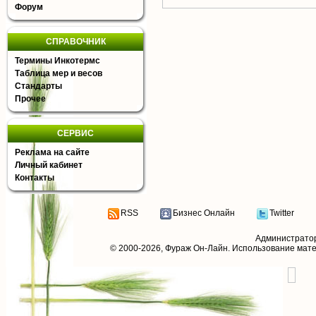
Форум
СПРАВОЧНИК
Термины Инкотермс
Таблица мер и весов
Стандарты
Прочее
СЕРВИС
Реклама на сайте
Личный кабинет
Контакты
RSS
Бизнес Онлайн
Twitter
Администрато
© 2000-2026,
Фураж Он-Лайн
. Использование мат