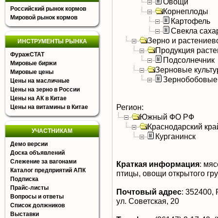
Овощи
Российский рынок кормов
Корнеплоды
Мировой рынок кормов
Картофель
Свекла саха
Зерно и растениев
ИНСТРУМЕНТЫ РЫНКА
Продукция расте
ФуражСТАТ
Подсолнечник
Мировые биржи
Зерновые культ
Мировые цены
Зернобобовые
Цены на масличные
Цены на зерно в России
Цены на АК в Китае
Регион:
Цены на витамины в Китае
Южный ФО РФ
Краснодарский кра
УЧАСТНИКАМ
Курганинск
Демо версии
Доска объявлений
Слежение за вагонами
Краткая информация
:
мясо
Каталог предприятий АПК
птицы, овощи открытого гру
Подписка
Прайс-листы
Почтовый адрес
:
352400, Р
Вопросы и ответы
ул. Советская, 20
Список должников
Выставки