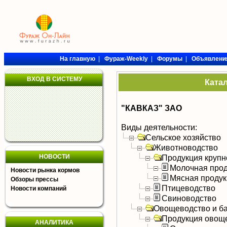
На главную
|
Фураж-Weekly
|
Форумы
|
Объявлени
ВХОД В СИСТЕМУ
Ката
"КАВКАЗ" ЗАО
Виды деятельности:
Сельское хозяйство
Животноводство
НОВОСТИ
Продукция крупно
Молочная прод
Новости рынка кормов
Мясная продук
Обзоры прессы
Птицеводство
Новости компаний
Свиноводство
Овощеводство и б
Продукция овощ
АНАЛИТИКА