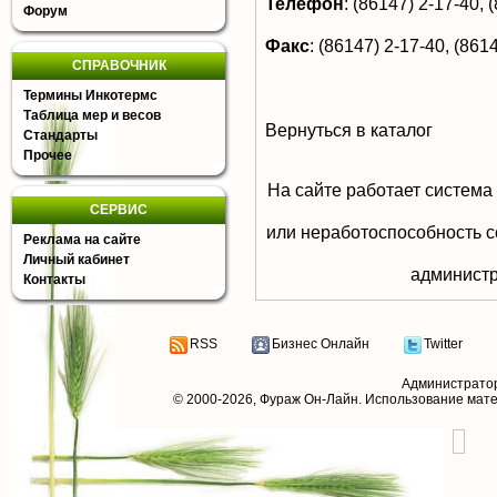
Телефон
:
(86147) 2-17-40, 
Форум
Факс
:
(86147) 2-17-40, (8614
СПРАВОЧНИК
Термины Инкотермс
Таблица мер и весов
Вернуться в каталог
Стандарты
Прочее
На сайте работает система
СЕРВИС
или неработоспособность с
Реклама на сайте
Личный кабинет
aдминистр
Контакты
RSS
Бизнес Онлайн
Twitter
Администрато
© 2000-2026,
Фураж Он-Лайн
. Использование мат