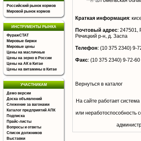
Гомельская обла
Российский рынок кормов
Мировой рынок кормов
Краткая информация
:
кисе
ИНСТРУМЕНТЫ РЫНКА
Почтовый адрес
:
247501, 
ФуражСТАТ
Речицкий р-н, д. Заспа
Мировые биржи
Мировые цены
Телефон
:
(10 375 2340) 9-72
Цены на масличные
Цены на зерно в России
Факс
:
(10 375 2340) 9-72-60
Цены на АК в Китае
Цены на витамины в Китае
Вернуться в каталог
УЧАСТНИКАМ
Демо версии
Доска объявлений
На сайте работает система
Слежение за вагонами
Каталог предприятий АПК
или неработоспособность с
Подписка
Прайс-листы
aдминистр
Вопросы и ответы
Список должников
Выставки