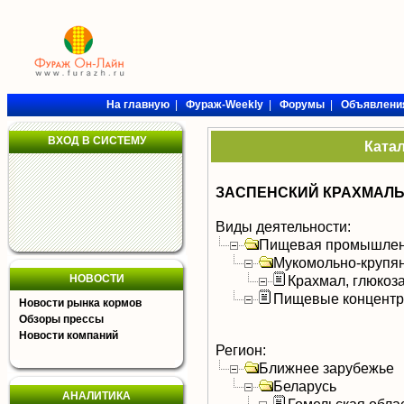
На главную
|
Фураж-Weekly
|
Форумы
|
Объявлени
ВХОД В СИСТЕМУ
Ката
ЗАСПЕНСКИЙ КРАХМАЛ
Виды деятельности:
Пищевая промышлен
Мукомольно-крупя
НОВОСТИ
Крахмал, глюкоза
Пищевые концентра
Новости рынка кормов
Обзоры прессы
Новости компаний
Регион:
Ближнее зарубежье
Беларусь
АНАЛИТИКА