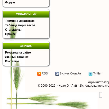
Форум
СПРАВОЧНИК
Термины Инкотермс
Таблица мер и весов
Стандарты
Прочее
СЕРВИС
Реклама на сайте
Личный кабинет
Контакты
RSS
Бизнес Онлайн
Twitter
Администрато
© 2000-2026,
Фураж Он-Лайн
. Использование мат