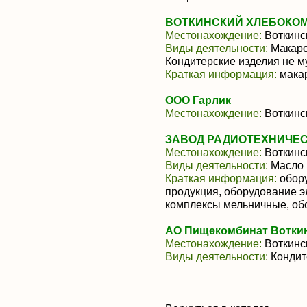
ВОТКИНСКИЙ ХЛЕБОКОМ
Местонахождение:
Воткинс
Виды деятельности:
Макаро
Кондитерские изделия не м
Краткая информация:
мака
ООО Гарлик
Местонахождение:
Воткинс
ЗАВОД РАДИОТЕХНИЧЕС
Местонахождение:
Воткинс
Виды деятельности:
Масло 
Краткая информация:
обору
продукция, оборудование э
комплексы мельничные, обо
АО Пищекомбинат Вотки
Местонахождение:
Воткинс
Виды деятельности:
Кондит