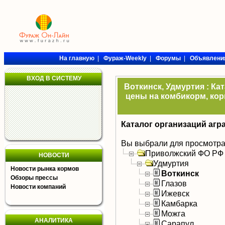
На главную
|
Фураж-Weekly
|
Форумы
|
Объявлени
ВХОД В СИСТЕМУ
Воткинск, Удмуртия : Ка
цены на комбикорм, кор
Каталог организаций агр
Вы выбрали для просмотра
Приволжский ФО РФ
НОВОСТИ
Удмуртия
Новости рынка кормов
Воткинск
Обзоры прессы
Глазов
Новости компаний
Ижевск
Камбарка
Можга
АНАЛИТИКА
Сарапул