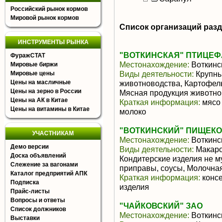
Российский рынок кормов
Мировой рынок кормов
Список организаций раз
ИНСТРУМЕНТЫ РЫНКА
"ВОТКИНСКАЯ" ПТИЦЕ
ФуражСТАТ
Местонахождение:
Воткинс
Мировые биржи
Виды деятельности:
Крупны
Мировые цены
Цены на масличные
животноводства, Картофель
Цены на зерно в России
Мясная продукция животно
Цены на АК в Китае
Краткая информация:
мясо 
Цены на витамины в Китае
молоко
"ВОТКИНСКИЙ" ПИЩЕКО
УЧАСТНИКАМ
Местонахождение:
Воткинс
Демо версии
Виды деятельности:
Макаро
Доска объявлений
Кондитерские изделия не 
Слежение за вагонами
приправы, соусы, Молочна
Каталог предприятий АПК
Краткая информация:
консе
Подписка
изделия
Прайс-листы
Вопросы и ответы
"ЧАЙКОВСКИЙ" ЗАО
Список должников
Местонахождение:
Воткинс
Выставки