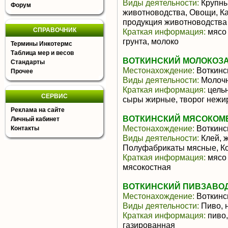
Виды деятельности:
Крупны
Форум
животноводства, Овощи, К
продукция животноводства
СПРАВОЧНИК
Краткая информация:
мясо 
грунта, молоко
Термины Инкотермс
Таблица мер и весов
ВОТКИНСКИЙ МОЛОКОЗА
Стандарты
Местонахождение:
Воткинс
Прочее
Виды деятельности:
Молочн
Краткая информация:
цельн
СЕРВИС
сыры жирные, творог неж
Реклама на сайте
ВОТКИНСКИЙ МЯСОКОМБИ
Личный кабинет
Местонахождение:
Воткинс
Контакты
Виды деятельности:
Клей, ж
Полуфабрикаты мясные, Ко
Краткая информация:
мясо 
мясокостная
ВОТКИНСКИЙ ПИВЗАВОД
Местонахождение:
Воткинс
Виды деятельности:
Пиво, 
Краткая информация:
пиво,
газированная