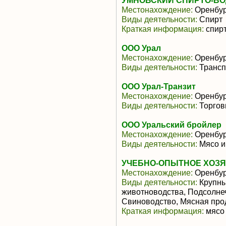
УМНОВСКИЙ СПИРТО-ВО
Местонахождение:
Оренбур
Виды деятельности:
Спирт
Краткая информация:
спирт
ООО Урал
Местонахождение:
Оренбур
Виды деятельности:
Трансп
ООО Урал-Транзит
Местонахождение:
Оренбур
Виды деятельности:
Торгов
ООО Уральский бройлер
Местонахождение:
Оренбур
Виды деятельности:
Мясо и
УЧЕБНО-ОПЫТНОЕ ХОЗ
Местонахождение:
Оренбур
Виды деятельности:
Крупны
животноводства, Подсолне
Свиноводство, Мясная про
Краткая информация:
мясо 