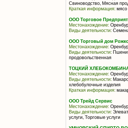
Свиноводство, Мясная про
Краткая информация:
мясо 
ООО Торговое Предприят
Местонахождение:
Оренбур
Виды деятельности:
Семена
ООО Торговый дом Рожк
Местонахождение:
Оренбур
Виды деятельности:
Пшениц
продовольственная
ТОЦКИЙ ХЛЕБОКОМБИНАТ
Местонахождение:
Оренбур
Виды деятельности:
Макаро
хлебобулочные изделия
Краткая информация:
мака
ООО Трейд Сервис
Местонахождение:
Оренбур
Виды деятельности:
Элеват
услуги, Торговые услуги