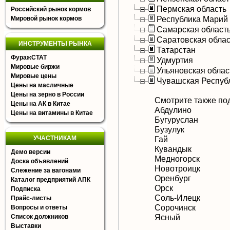
Пермская область
Российский рынок кормов
Республика Марий
Мировой рынок кормов
Самарская област
Саратовская облас
ИНСТРУМЕНТЫ РЫНКА
Татарстан
ФуражСТАТ
Удмуртия
Мировые биржи
Ульяновская облас
Мировые цены
Чувашская Респуб
Цены на масличные
Цены на зерно в России
Смотрите также по
Цены на АК в Китае
Абдулино
Цены на витамины в Китае
Бугуруслан
Бузулук
УЧАСТНИКАМ
Гай
Кувандык
Демо версии
Медногорск
Доска объявлений
Новотроицк
Слежение за вагонами
Оренбург
Каталог предприятий АПК
Орск
Подписка
Соль-Илецк
Прайс-листы
Сорочинск
Вопросы и ответы
Ясный
Список должников
Выставки