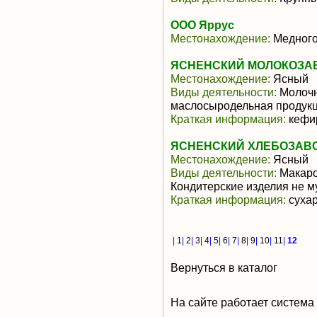
ООО Яррус
Местонахождение:
Медного
ЯСНЕНСКИЙ МОЛОКОЗАВ
Местонахождение:
Ясный
Виды деятельности:
Молочн
маслосыродельная продук
Краткая информация:
кефир
ЯСНЕНСКИЙ ХЛЕБОЗАВО
Местонахождение:
Ясный
Виды деятельности:
Макаро
Кондитерские изделия не м
Краткая информация:
сухар
|
1
|
2
|
3
|
4
|
5
|
6
|
7
|
8
|
9
|
10
|
11
|
12
Вернуться в каталог
На сайте работает система