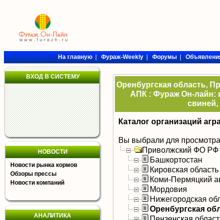
На главную
|
Фураж-Weekly
|
Форумы
|
Объявлени
ВХОД В СИСТЕМУ
Оренбургская область, П
АПК : Фураж Он-лайн: 
свиней,
Каталог организаций агр
Вы выбрали для просмотра
Приволжский ФО РФ
НОВОСТИ
Башкортостан
Новости рынка кормов
Кировская область
Обзоры прессы
Коми-Пермяцкий а
Новости компаний
Мордовия
Нижегородская об
Оренбургская об
АНАЛИТИКА
Пензенская област