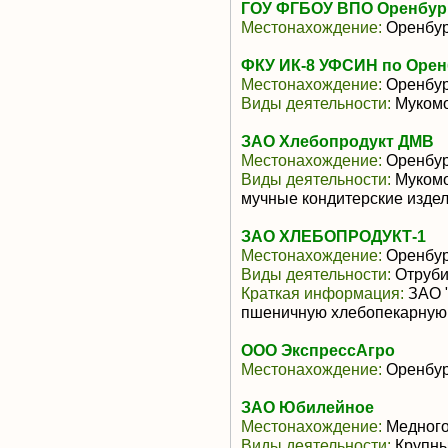
ГОУ ФГБОУ ВПО Оренбур
Местонахождение:
Оренбур
ФКУ ИК-8 УФСИН по Орен
Местонахождение:
Оренбур
Виды деятельности:
Мукомо
ЗАО Хлебопродукт ДМВ
Местонахождение:
Оренбур
Виды деятельности:
Мукомо
мучные кондитерские изде
ЗАО ХЛЕБОПРОДУКТ-1
Местонахождение:
Оренбур
Виды деятельности:
Отруби
Краткая информация:
ЗАО "
пшеничную хлебопекарную в.
ООО ЭкспрессАгро
Местонахождение:
Оренбур
ЗАО Юбилейное
Местонахождение:
Медного
Виды деятельности:
Крупны