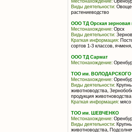
Местонахождение:
Оренбур
Виды деятельности:
Овощев
растениеводство
ООО ТД Орская зерновая
Местонахождение:
Орск
Виды деятельности:
Зернов
Краткая информация:
Посто
сортов 1-3 классов, ячменя
ООО ТД Сармат
Местонахождение:
Оренбур
ТОО им. ВОЛОДАРСКОГО
Местонахождение:
Оренбур
Виды деятельности:
Крупны
животноводства, Зернобоб
продукция животноводства
Краткая информация:
мясо 
ТОО им. ШЕВЧЕНКО
Местонахождение:
Оренбур
Виды деятельности:
Крупны
животноводства, Подсолне