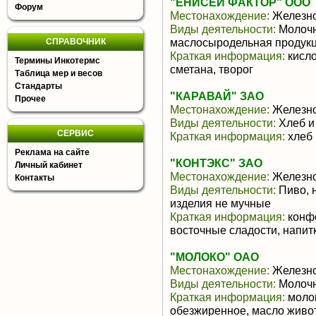
"ЕНИСЕЙ ФАКТОР" ООО
Форум
Местонахождение:
Железно
Виды деятельности:
Молочн
маслосыродельная продук
СПРАВОЧНИК
Краткая информация:
кисло
Термины Инкотермс
сметана, творог
Таблица мер и весов
Стандарты
"КАРАВАЙ" ЗАО
Прочее
Местонахождение:
Железно
Виды деятельности:
Хлеб и
СЕРВИС
Краткая информация:
хлеб 
Реклама на сайте
"КОНТЭКС" ЗАО
Личный кабинет
Местонахождение:
Железно
Контакты
Виды деятельности:
Пиво, 
изделия не мучные
Краткая информация:
конфе
восточные сладости, напит
"МОЛОКО" ОАО
Местонахождение:
Железно
Виды деятельности:
Молочн
Краткая информация:
молок
обезжиренное, масло живот