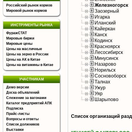
Железногорск
Российский рынок кормов
Заозерный
Мировой рынок кормов
Игарка
Иланский
ИНСТРУМЕНТЫ РЫНКА
Кайеркан
ФуражСТАТ
Канск
Мировые биржи
Кодинск
Мировые цены
Красноярск
Цены на масличные
Лесосибирск
Цены на зерно в России
Минусинск
Цены на АК в Китае
Назарово
Цены на витамины в Китае
Норильск
Сосновоборск
УЧАСТНИКАМ
Талнах
Ужур
Демо версии
Доска объявлений
Уяр
Слежение за вагонами
Шарыпово
Каталог предприятий АПК
Подписка
Прайс-листы
Список организаций раз
Вопросы и ответы
Список должников
Выставки