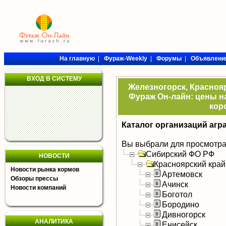
На главную
|
Фураж-Weekly
|
Форумы
|
Объявлени
ВХОД В СИСТЕМУ
Железногорск, Краснояр
Фураж Он-лайн: цены на
кор
Каталог организаций агр
Вы выбрали для просмотра
Сибирский ФО РФ
НОВОСТИ
Красноярский край
Новости рынка кормов
Артемовск
Обзоры прессы
Ачинск
Новости компаний
Боготол
Бородино
Дивногорск
АНАЛИТИКА
Енисейск