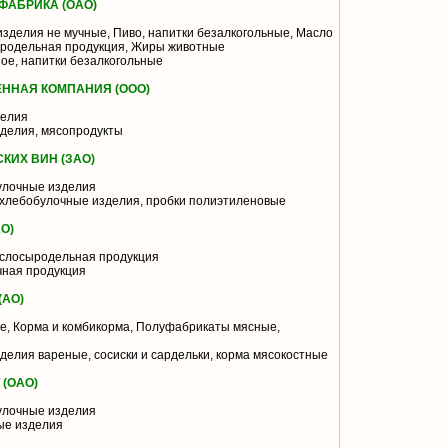
ФАБРИКА (ОАО)
зделия не мучные, Пиво, напитки безалкогольные, Масло
ыродельная продукция, Жиры животные
ое, напитки безалкогольные
ННАЯ КОМПАНИЯ (ООО)
делия
делия, мясопродукты
ИХ ВИН (ЗАО)
улочные изделия
хлебобулочные изделия, пробки полиэтиленовые
О)
слосыродельная продукция
чная продукция
(АО)
, Корма и комбикорма, Полуфабрикаты мясные,
делия вареные, сосиски и сардельки, корма мясокостные
(ОАО)
улочные изделия
ые изделия