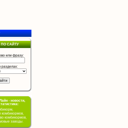
у
 ПО САЙТУ
ово или фразу:
в разделах:
айн - новости,
статистика:
бикорм,
я комбикормов,
во комбикормов,
мовые заводы.