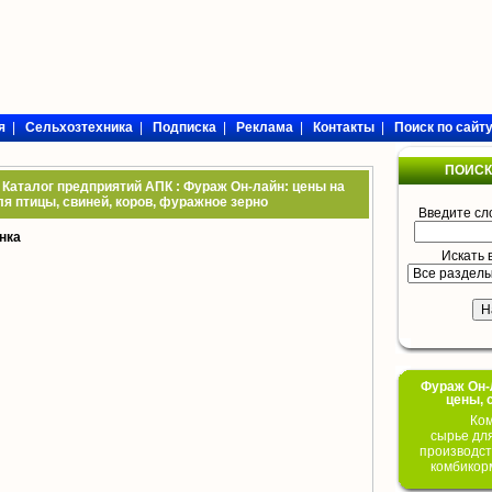
я
|
Сельхозтехника
|
Подписка
|
Реклама
|
Контакты
|
Поиск по сайт
ПОИСК
: Каталог предприятий АПК : Фураж Он-лайн: цены на
я птицы, свиней, коров, фуражное зерно
Введите сл
нка
Искать 
Фураж Он-Л
цены, 
Ком
сырье дл
производст
комбикор