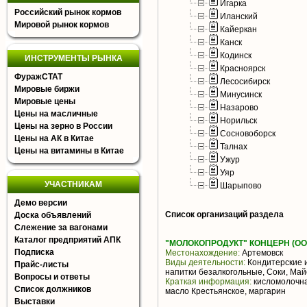
Игарка
Российский рынок кормов
Иланский
Мировой рынок кормов
Кайеркан
Канск
Кодинск
ИНСТРУМЕНТЫ РЫНКА
Красноярск
ФуражСТАТ
Лесосибирск
Мировые биржи
Минусинск
Мировые цены
Назарово
Цены на масличные
Норильск
Цены на зерно в России
Сосновоборск
Цены на АК в Китае
Талнах
Цены на витамины в Китае
Ужур
Уяр
УЧАСТНИКАМ
Шарыпово
Демо версии
Список организаций раздела
Доска объявлений
Слежение за вагонами
Каталог предприятий АПК
"МОЛОКОПРОДУКТ" КОНЦЕРН (ОО
Подписка
Местонахождение:
Артемовск
Виды деятельности:
Кондитерские и
Прайс-листы
напитки безалкогольные, Соки, Ма
Вопросы и ответы
Краткая информация:
кисломолочна
Список должников
масло Крестьянское, маргарин
Выставки