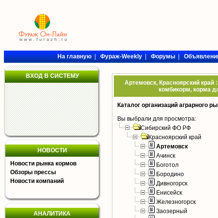
На главную
|
Фураж-Weekly
|
Форумы
|
Объявлени
ВХОД В СИСТЕМУ
Артемовск, Красноярский край 
комбикорм, корма дл
Каталог организаций аграрного ры
Вы выбрали для просмотра:
Сибирский ФО РФ
Красноярский край
Артемовск
НОВОСТИ
Ачинск
Новости рынка кормов
Боготол
Обзоры прессы
Бородино
Новости компаний
Дивногорск
Енисейск
Железногорск
Заозерный
АНАЛИТИКА