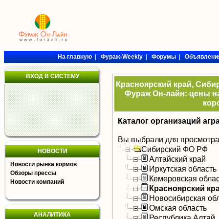
На главную
|
Фураж-Weekly
|
Форумы
|
Объявлени
ВХОД В СИСТЕМУ
Красноярский край, Сибир
Фураж Он-лайн: цены на
кор
Каталог организаций агр
Вы выбрали для просмотра
Сибирский ФО РФ
НОВОСТИ
Алтайский край
Новости рынка кормов
Иркутская область
Обзоры прессы
Кемеровская обла
Новости компаний
Красноярский кр
Новосибирская об
Омская область
АНАЛИТИКА
Республика Алтай