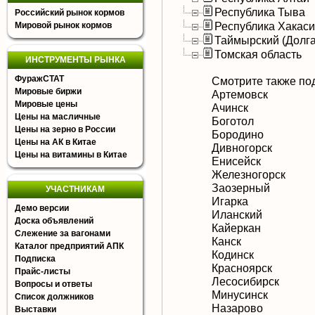
Республика Тыва
Российский рынок кормов
Республика Хакас
Мировой рынок кормов
Таймырский (Долга
Томская область
ИНСТРУМЕНТЫ РЫНКА
ФуражСТАТ
Смотрите также по
Мировые биржи
Артемовск
Мировые цены
Ачинск
Цены на масличные
Боготол
Цены на зерно в России
Бородино
Цены на АК в Китае
Дивногорск
Цены на витамины в Китае
Енисейск
Железногорск
Заозерный
УЧАСТНИКАМ
Игарка
Демо версии
Иланский
Доска объявлений
Кайеркан
Слежение за вагонами
Канск
Каталог предприятий АПК
Кодинск
Подписка
Красноярск
Прайс-листы
Лесосибирск
Вопросы и ответы
Минусинск
Список должников
Назарово
Выставки