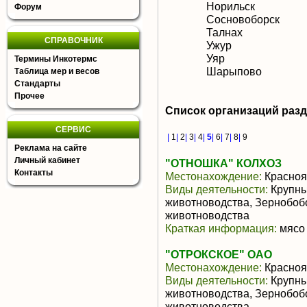
Норильск
Форум
Сосновоборск
Талнах
СПРАВОЧНИК
Ужур
Уяр
Термины Инкотермс
Шарыпово
Таблица мер и весов
Стандарты
Прочее
Список организаций раз
СЕРВИС
|
1
|
2
|
3
|
4
|
5
|
6
|
7
|
8
|
9
Реклама на сайте
Личный кабинет
"ОТНОШКА" КОЛХОЗ
Контакты
Местонахождение:
Красноя
Виды деятельности:
Крупны
животноводства, Зернобоб
животноводства
Краткая информация:
мясо 
"ОТРОКСКОЕ" ОАО
Местонахождение:
Красноя
Виды деятельности:
Крупны
животноводства, Зернобоб
животноводства