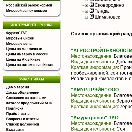
Сковородино
Российский рынок кормов
Тында
Мировой рынок кормов
Шимановск
ИНСТРУМЕНТЫ РЫНКА
ФуражСТАТ
Список организаций раз
Мировые биржи
Мировые цены
Цены на масличные
"АГРОСТРОЙТЕХНОЛОГИ
Цены на зерно в России
Местонахождение:
Благове
Цены на АК в Китае
Виды деятельности:
Добавк
Цены на витамины в Китае
Краткая информация:
Произ
необезжиренной, сои тост
Реализация комплектов и л
УЧАСТНИКАМ
Демо версии
"АМУР-ГРЭЙН" ООО
Доска объявлений
Местонахождение:
Благове
Слежение за вагонами
Виды деятельности:
Зерно 
Каталог предприятий АПК
Краткая информация:
зерно
Подписка
Прайс-листы
"Амурагросоя" ЗАО
Вопросы и ответы
Местонахождение:
Благове
Список должников
Виды деятельности:
Соя
Выставки