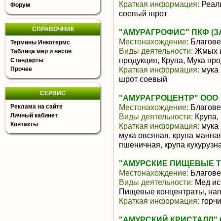
Краткая информация:
Реали
Форум
соевый шрот
СПРАВОЧНИК
"АМУРАГРОФИС" ПКФ (З
Местонахождение:
Благове
Термины Инкотермс
Виды деятельности:
Жмых и
Таблица мер и весов
продукция, Крупа, Мука пр
Стандарты
Краткая информация:
мука 
Прочее
шрот соевый
СЕРВИС
"АМУРАГРОЦЕНТР" ООО
Местонахождение:
Благове
Реклама на сайте
Личный кабинет
Виды деятельности:
Крупа,
Контакты
Краткая информация:
мука 
мука овсяная, крупа манная
пшеничная, крупа кукурузн
"АМУРСКИЕ ПИЩЕВЫЕ Т
Местонахождение:
Благове
Виды деятельности:
Мед ис
Пищевые концентраты, нап
Краткая информация:
горч
"АМУРСКИЙ КРИСТАЛЛ"