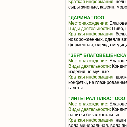
Краткая информация:
цельн
сыры жирные, казеин, мор
"ДАРИНА" ООО
Местонахождение:
Благове
Виды деятельности:
Пиво, 
Краткая информация:
белье
новорожденных, одеяла ва
форменная, одежда медицин
"ЗЕЯ" БЛАГОВЕЩЕНСКА
Местонахождение:
Благове
Виды деятельности:
Кондит
изделия не мучные
Краткая информация:
драже
конфеты, не глазированные
галеты
"ИНТЕГРАЛ-ПЛЮС" ООО
Местонахождение:
Благове
Виды деятельности:
Кондит
напитки безалкогольные
Краткая информация:
напит
вода минеральная, вода пи