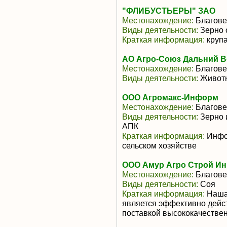
"ФЛИБУСТЬЕРЫ" ЗАО
Местонахождение:
Благове
Виды деятельности:
Зерно 
Краткая информация:
крупа
АО Агро-Союз Дальний В
Местонахождение:
Благове
Виды деятельности:
Животн
ООО Агромакс-Информ
Местонахождение:
Благове
Виды деятельности:
Зерно 
АПК
Краткая информация:
Инфо
сельском хозяйстве
ООО Амур Агро Строй Ин
Местонахождение:
Благове
Виды деятельности:
Соя
Краткая информация:
Наша
является эффективно дей
поставкой высококачествен