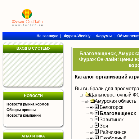
На главную
|
Фураж-Weekly
|
Форумы
|
Объявлени
ВХОД В СИСТЕМУ
Благовещенск, Амурская
Фураж Он-лайн: цены на
кор
Каталог организаций агр
Вы выбрали для просмотра
Дальневосточный Ф
НОВОСТИ
Амурская область
Новости рынка кормов
Белогорск
Обзоры прессы
Благовещенск
Новости компаний
Завитинск
Зея
Райчихинск
АНАЛИТИКА
Свободный