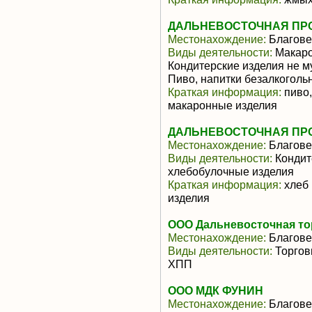
ДАЛЬНЕВОСТОЧНАЯ ПР
Местонахождение:
Благове
Виды деятельности:
Макаро
Кондитерские изделия не м
Пиво, напитки безалкоголь
Краткая информация:
пиво,
макаронные изделия
ДАЛЬНЕВОСТОЧНАЯ ПР
Местонахождение:
Благове
Виды деятельности:
Кондит
хлебобулочные изделия
Краткая информация:
хлеб 
изделия
ООО Дальневосточная то
Местонахождение:
Благове
Виды деятельности:
Торгов
ХПП
ООО МДК ФУНИН
Местонахождение:
Благове