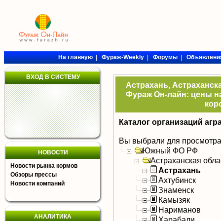
На главную
|
Фураж-Weekly
|
Форумы
|
Объявлени
ВХОД В СИСТЕМУ
Астрахань, Астраханска
Фураж Он-лайн: цены на
кор
Каталог организаций агр
Вы выбрали для просмотра
Южный ФО РФ
НОВОСТИ
Астраханская обла
Новости рынка кормов
Астрахань
Обзоры прессы
Ахтубинск
Новости компаний
Знаменск
Камызяк
Нариманов
АНАЛИТИКА
Харабали