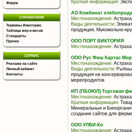
Краткая информация:
Экспо
Форум
АО Комбинат хлебопроду
СПРАВОЧНИК
Местонахождение:
Астраха
Виды деятельности:
Элеват
Термины Инкотермс
продукция, Мукомольно-кр
Таблица мер и весов
Стандарты
ООО ПОРТ ВИКТОРИЯ
Прочее
Местонахождение:
Астраха
СЕРВИС
ООО Рус Фиш Картас Мор
Местонахождение:
Астраха
Реклама на сайте
Виды деятельности:
Рыбные
Личный кабинет
продукция не консервиров
Контакты
морепродуктов
ИП (ПБОЮЛ) Торговая ф
Местонахождение:
Астраха
Краткая информация:
Товар
Минеральные и Биоорганич
создание сайтов для ферм
ООО УЛВИ-Ко
Местонахождение:
Астраха