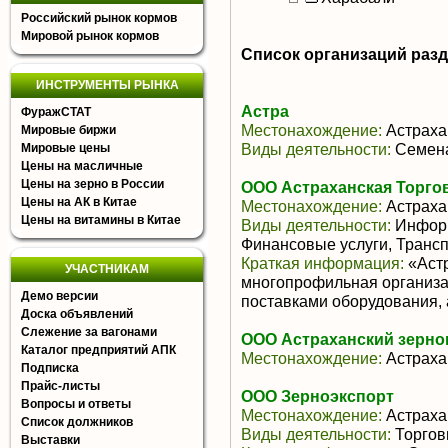
Российский рынок кормов
Мировой рынок кормов
Список организаций раз
ИНСТРУМЕНТЫ РЫНКА
Астра
ФуражСТАТ
Местонахождение:
Астраха
Мировые биржи
Виды деятельности:
Семена
Мировые цены
Цены на масличные
Цены на зерно в России
ООО Астраханская Торго
Цены на АК в Китае
Местонахождение:
Астраха
Цены на витамины в Китае
Виды деятельности:
Информ
Финансовые услуги, Транс
Краткая информация:
«Астр
УЧАСТНИКАМ
многопрофильная организ
Демо версии
поставками оборудования, а
Доска объявлений
Слежение за вагонами
ООО Астраханский зерно
Каталог предприятий АПК
Местонахождение:
Астраха
Подписка
Прайс-листы
ООО Зерноэкспорт
Вопросы и ответы
Местонахождение:
Астраха
Список должников
Виды деятельности:
Торгов
Выставки