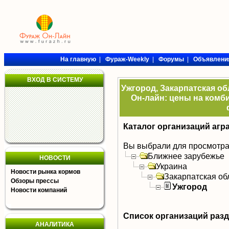
На главную
|
Фураж-Weekly
|
Форумы
|
Объявлени
ВХОД В СИСТЕМУ
Ужгород, Закарпатская об
Он-лайн: цены на комби
Каталог организаций агр
Вы выбрали для просмотра
Ближнее зарубежье
НОВОСТИ
Украина
Новости рынка кормов
Закарпатская об
Обзоры прессы
Ужгород
Новости компаний
Список организаций раз
АНАЛИТИКА