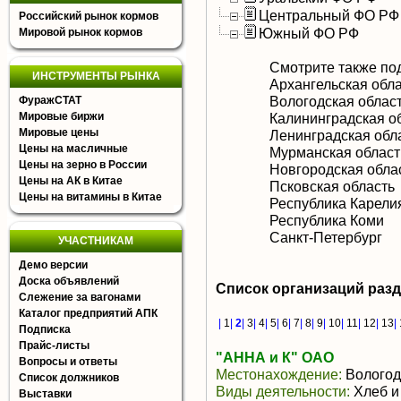
Центральный ФО РФ
Российский рынок кормов
Южный ФО РФ
Мировой рынок кормов
Смотрите также по
ИНСТРУМЕНТЫ РЫНКА
Архангельская обл
Вологодская облас
ФуражСТАТ
Мировые биржи
Калининградская о
Мировые цены
Ленинградская обл
Цены на масличные
Мурманская област
Цены на зерно в России
Новгородская обла
Цены на АК в Китае
Псковская область
Цены на витамины в Китае
Республика Карели
Республика Коми
Санкт-Петербург
УЧАСТНИКАМ
Демо версии
Доска объявлений
Список организаций раз
Слежение за вагонами
Каталог предприятий АПК
|
1
|
2
|
3
|
4
|
5
|
6
|
7
|
8
|
9
|
10
|
11
|
12
|
13
|
Подписка
Прайс-листы
"АННА и К" ОАО
Вопросы и ответы
Местонахождение:
Вологод
Список должников
Виды деятельности:
Хлеб и
Выставки