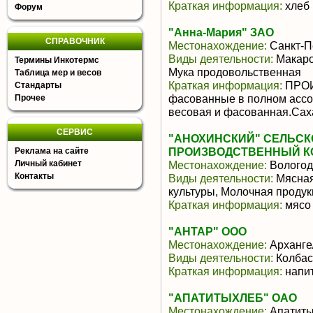
Краткая информация:
хлеб 
Форум
"Анна-Мария" ЗАО
СПРАВОЧНИК
Местонахождение:
Санкт-П
Виды деятельности:
Макаро
Термины Инкотермс
Мука продовольственная
Таблица мер и весов
Краткая информация:
ПРОИ
Стандарты
фасованные в полном ассо
Прочее
весовая и фасованная.Саха
СЕРВИС
"АНОХИНСКИЙ" СЕЛЬС
ПРОИЗВОДСТВЕННЫЙ К
Реклама на сайте
Личный кабинет
Местонахождение:
Вологод
Контакты
Виды деятельности:
Мясная
культуры, Молочная продук
Краткая информация:
мясо 
"АНТАР" ООО
Местонахождение:
Арханге
Виды деятельности:
Колбас
Краткая информация:
напит
"АПАТИТЫХЛЕБ" ОАО
Местонахождение:
Апатит