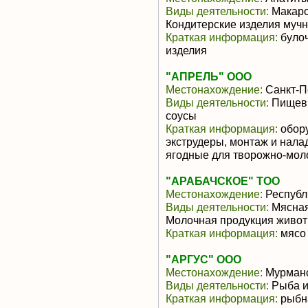
Виды деятельности:
Макаро
Кондитерские изделия муч
Краткая информация:
булоч
изделия
"АПРЕЛЬ" ООО
Местонахождение:
Санкт-П
Виды деятельности:
Пищевы
соусы
Краткая информация:
обору
экструдеры, монтаж и нала
ягодные для творожно-мол
"АРАБАЧСКОЕ" ТОО
Местонахождение:
Республ
Виды деятельности:
Мясная
Молочная продукция живот
Краткая информация:
мясо 
"АРГУС" ООО
Местонахождение:
Мурманс
Виды деятельности:
Рыба и
Краткая информация:
рыбн