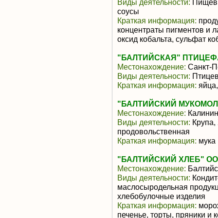
Виды деятельности:
Пищевы
соусы
Краткая информация:
проду
концентраты пигментов и л
оксид кобальта, сульфат коб
"БАЛТИЙСКАЯ" ПТИЦЕФ
Местонахождение:
Санкт-П
Виды деятельности:
Птицев
Краткая информация:
яйца,
"БАЛТИЙСКИЙ МУКОМОЛ
Местонахождение:
Калинин
Виды деятельности:
Крупа,
продовольственная
Краткая информация:
мука 
"БАЛТИЙСКИЙ ХЛЕБ" О
Местонахождение:
Балтийс
Виды деятельности:
Кондит
маслосыродельная продукц
хлебобулочные изделия
Краткая информация:
морож
печенье, торты, пряники и 