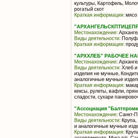
культуры, Картофель, Моло
рогатый скот
Краткая информация:
мясо 
"АРХАНГЕЛЬСКПТИЦЕПР
Местонахождение:
Арханге
Виды деятельности:
Полуфа
Краткая информация:
проду
"АРХХЛЕБ" РАБОЧЕЕ НА
Местонахождение:
Арханге
Виды деятельности:
Хлеб и
изделия не мучные, Кондит
аналогичные мучные издел
Краткая информация:
макар
кексы, рулеты, вафли, пря
сладости, сухари паниров
"Ассоциация "Балтпром
Местонахождение:
Санкт-П
Виды деятельности:
Крупа,
и аналогичные мучные изд
Краткая информация:
Крупы
ассортименте. Мука в/с. Са