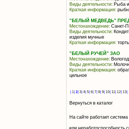
Виды деятельности:
Рыба и
Краткая информация:
рыбн
"БЕЛЫЙ МЕДВЕДЬ" ПРЕ
Местонахождение:
Санкт-П
Виды деятельности:
Кондит
изделия мучные
Краткая информация:
торт
"БЕЛЫЙ РУЧЕЙ" ЗАО
Местонахождение:
Вологод
Виды деятельности:
Молочн
Краткая информация:
обрат
цельное
|
1
|
2
|
3
|
4
|
5
|
6
|
7
|
8
|
9
|
10
|
11
|
12
|
13
|
Вернуться в каталог
На сайте работает система
или неработоспособность с