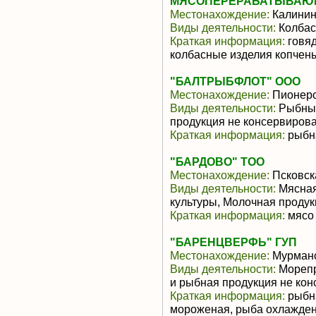
МЯСОПЕРЕРАБАТЫВАЮЩ
Местонахождение:
Калинин
Виды деятельности:
Колбас
Краткая информация:
говяд
колбасные изделия копчены
"БАЛТРЫБФЛОТ" ООО
Местонахождение:
Пионерс
Виды деятельности:
Рыбные
продукция не консервиров
Краткая информация:
рыбна
"БАРДОВО" ТОО
Местонахождение:
Псковск
Виды деятельности:
Мясная
культуры, Молочная продук
Краткая информация:
мясо 
"БАРЕНЦВЕРФЬ" ГУП
Местонахождение:
Мурманс
Виды деятельности:
Морепр
и рыбная продукция не ко
Краткая информация:
рыбна
мороженая, рыба охлажде