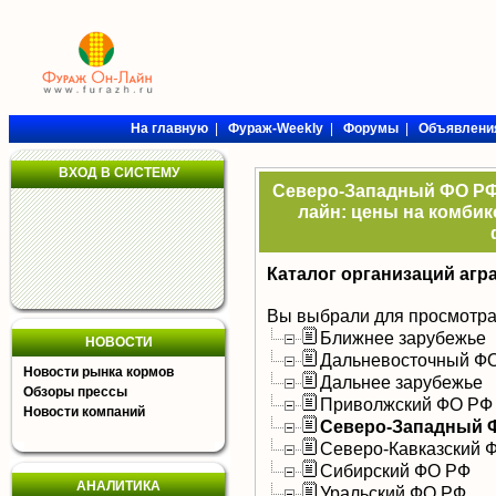
На главную
|
Фураж-Weekly
|
Форумы
|
Объявлени
ВХОД В СИСТЕМУ
Северо-Западный ФО РФ 
лайн: цены на комбик
Каталог организаций агр
Вы выбрали для просмотра
Ближнее зарубежье
НОВОСТИ
Дальневосточный Ф
Новости рынка кормов
Дальнее зарубежье
Обзоры прессы
Приволжский ФО РФ
Новости компаний
Северо-Западный 
Северо-Кавказский 
Сибирский ФО РФ
АНАЛИТИКА
Уральский ФО РФ