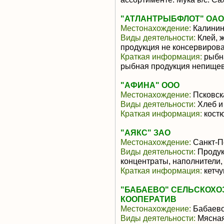
"АТЛАНТРЫБФЛОТ" ОАО
Местонахождение:
Калинин
Виды деятельности:
Клей, ж
продукция не консервиров
Краткая информация:
рыбна
рыбная продукция непищев
"АФИНА" ООО
Местонахождение:
Псковск
Виды деятельности:
Хлеб и
Краткая информация:
костю
"АЯКС" ЗАО
Местонахождение:
Санкт-П
Виды деятельности:
Продук
концентраты, наполнители,
Краткая информация:
кетчу
"БАБАЕВО" СЕЛЬСКОХ
КООПЕРАТИВ
Местонахождение:
Бабаев
Виды деятельности:
Мясная