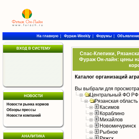
На главную
|
Фураж-Weekly
|
Форумы
|
Объявлени
ВХОД В СИСТЕМУ
Спас-Клепики, Рязанска
Фураж Он-лайн: цены на
кор
Каталог организаций агр
Вы выбрали для просмотра
Центральный ФО РФ
НОВОСТИ
Рязанская область
Новости рынка кормов
Касимов
Обзоры прессы
Кораблино
Новости компаний
Михайлов
Новомичуринск
Рыбное
АНАЛИТИКА
Ряжск