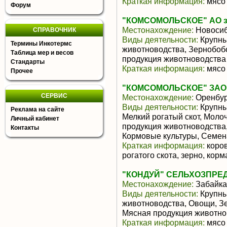
Краткая информация:
мясо 
Форум
"КОМСОМОЛЬСКОЕ" АО з.
Местонахождение:
Новосиб
СПРАВОЧНИК
Виды деятельности:
Крупны
Термины Инкотермс
животноводства, Зернобоб
Таблица мер и весов
продукция животноводства
Стандарты
Краткая информация:
мясо 
Прочее
"КОМСОМОЛЬСКОЕ" ЗАО
СЕРВИС
Местонахождение:
Оренбур
Виды деятельности:
Крупный
Реклама на сайте
Мелкий рогатый скот, Моло
Личный кабинет
продукция животноводства,
Контакты
Кормовые культуры, Семен
Краткая информация:
коров
рогатого скота, зерно, корм
"КОНДУЙ" СЕЛЬХОЗПРЕ
Местонахождение:
Забайка
Виды деятельности:
Крупны
животноводства, Овощи, З
Мясная продукция животно
Краткая информация:
мясо 