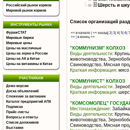
Шерсть и шк
Российский рынок кормов
Мировой рынок кормов
Список организаций раз
ИНСТРУМЕНТЫ РЫНКА
ФуражСТАТ
<< в начало
|
<< назад
|
2
|
3
|
4
|
5
|
6
|
>>
|
в конец >>
Мировые биржи
Мировые цены
"КОММУНИЗМ" КОЛХОЗ
Цены на масличные
Виды деятельности:
Крупны
Цены на зерно в России
животноводства, Зернобоб
Цены на АК в Китае
Цены на витамины в Китае
Свиноводство, Мясная про
Краткая информация:
мясо 
УЧАСТНИКАМ
"КОММУНИСТ" КОЛХОЗ
Демо версии
Виды деятельности:
Зерноб
Доска объявлений
Краткая информация:
шерст
Слежение за вагонами
Каталог предприятий АПК
"КОМСОМОЛЕЦ" ГОСУД
Подписка
Местонахождение:
Забайка
Прайс-листы
Виды деятельности:
Крупны
Вопросы и ответы
животноводства, Зернобоб
Список должников
Свиноводство, Мясная про
Выставки