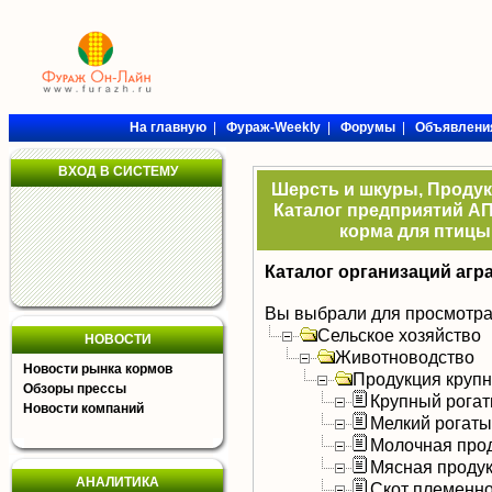
На главную
|
Фураж-Weekly
|
Форумы
|
Объявлени
ВХОД В СИСТЕМУ
Шерсть и шкуры, Продукц
Каталог предприятий АП
корма для птицы,
Каталог организаций агр
Вы выбрали для просмотра
Сельское хозяйство
НОВОСТИ
Животноводство
Новости рынка кормов
Продукция крупно
Обзоры прессы
Крупный рогат
Новости компаний
Мелкий рогаты
Молочная про
Мясная проду
АНАЛИТИКА
Скот племенн