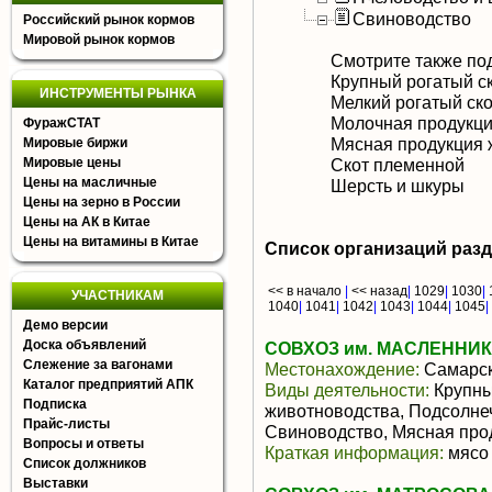
Свиноводство
Российский рынок кормов
Мировой рынок кормов
Смотрите также по
Крупный рогатый с
ИНСТРУМЕНТЫ РЫНКА
Мелкий рогатый ско
Молочная продукци
ФуражСТАТ
Мясная продукция 
Мировые биржи
Мировые цены
Скот племенной
Цены на масличные
Шерсть и шкуры
Цены на зерно в России
Цены на АК в Китае
Цены на витамины в Китае
Список организаций раз
<< в начало
|
<< назад
|
1029
|
1030
|
УЧАСТНИКАМ
1040
|
1041
|
1042
|
1043
|
1044
|
1045
|
Демо версии
Доска объявлений
СОВХОЗ им. МАСЛЕННИ
Слежение за вагонами
Местонахождение:
Самарск
Каталог предприятий АПК
Виды деятельности:
Крупны
Подписка
животноводства, Подсолне
Прайс-листы
Свиноводство, Мясная про
Вопросы и ответы
Краткая информация:
мясо 
Список должников
Выставки