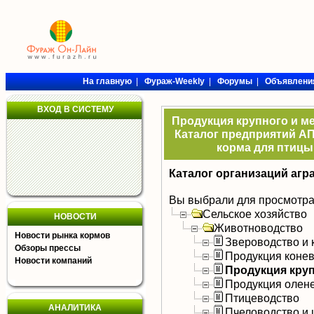
На главную
|
Фураж-Weekly
|
Форумы
|
Объявлени
ВХОД В СИСТЕМУ
Продукция крупного и ме
Каталог предприятий АП
корма для птицы,
Каталог организаций агр
Вы выбрали для просмотра
Сельское хозяйство
НОВОСТИ
Животноводство
Новости рынка кормов
Звероводство и 
Обзоры прессы
Продукция коне
Новости компаний
Продукция круп
Продукция олен
Птицеводство
АНАЛИТИКА
Пчеловодство и