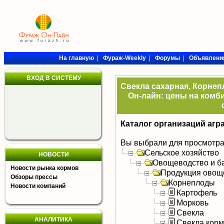
На главную
|
Фураж-Weekly
|
Форумы
|
Объявлени
ВХОД В СИСТЕМУ
Свекла сахарная, Корнеп
Он-лайн: цены на комби
Каталог организаций агр
Вы выбрали для просмотра
Сельское хозяйство
НОВОСТИ
Овощеводство и б
Новости рынка кормов
Продукция овощ
Обзоры прессы
Корнеплоды
Новости компаний
Картофель
Морковь
Свекла
АНАЛИТИКА
Свекла кор