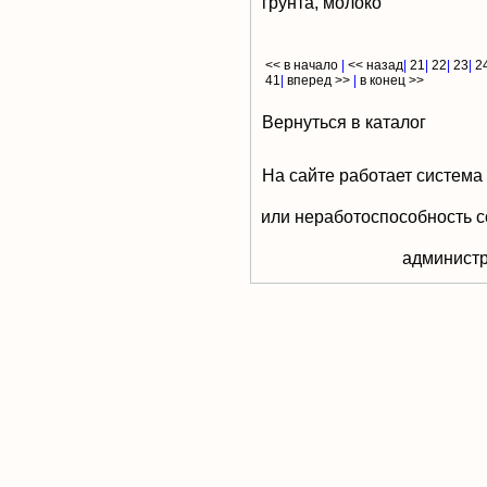
грунта, молоко
<< в начало
|
<< назад
|
21
|
22
|
23
|
2
41
|
вперед >>
|
в конец >>
Вернуться в каталог
На сайте работает система
или неработоспособность с
aдминистр