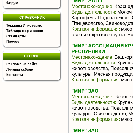
"МИР" АО з.т.
Форум
Местонахождение:
Краснод
Виды деятельности:
Молочн
Картофель, Подсолнечник, 
СПРАВОЧНИК
Птицеводство, Свиноводст
Термины Инкотермс
Краткая информация:
мясо 
Таблица мер и весов
овощи открытого грунта, мо
Стандарты
Прочее
"МИР" АССОЦИАЦИЯ КР
РЕСПУБЛИКИ
СЕРВИС
Местонахождение:
Башкорт
Виды деятельности:
Крупны
Реклама на сайте
животноводства, Подсолне
Личный кабинет
культуры, Мясная продукц
Контакты
Краткая информация:
мясо 
"МИР" ЗАО
Местонахождение:
Воронеж
Виды деятельности:
Крупны
животноводства, Подсолне
культуры, Свиноводство, 
Краткая информация:
мясо 
"МИР" ЗАО