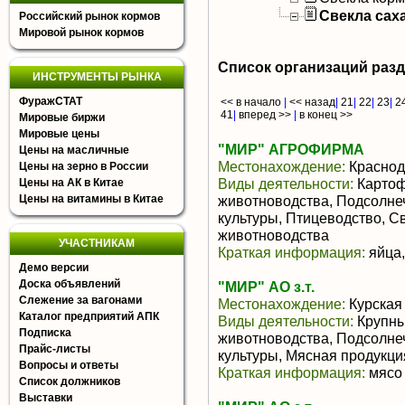
Свекла сах
Российский рынок кормов
Мировой рынок кормов
Список организаций раз
ИНСТРУМЕНТЫ РЫНКА
ФуражСТАТ
<< в начало
|
<< назад
|
21
|
22
|
23
|
2
41
|
вперед >>
|
в конец >>
Мировые биржи
Мировые цены
"МИР" АГРОФИРМА
Цены на масличные
Местонахождение:
Краснод
Цены на зерно в России
Виды деятельности:
Картоф
Цены на АК в Китае
Цены на витамины в Китае
животноводства, Подсолне
культуры, Птицеводство, С
животноводства
УЧАСТНИКАМ
Краткая информация:
яйца,
Демо версии
Доска объявлений
"МИР" АО з.т.
Слежение за вагонами
Местонахождение:
Курская
Каталог предприятий АПК
Виды деятельности:
Крупны
Подписка
животноводства, Подсолне
Прайс-листы
культуры, Мясная продукц
Вопросы и ответы
Краткая информация:
мясо 
Список должников
Выставки