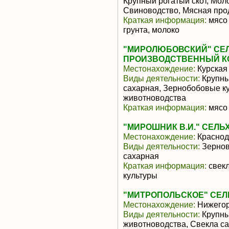
Крупный рогатый скот, Мол
Свиноводство, Мясная про
Краткая информация:
мясо 
грунта, молоко
"МИРОЛЮБОВСКИЙ" СЕ
ПРОИЗВОДСТВЕННЫЙ К
Местонахождение:
Курская
Виды деятельности:
Крупны
сахарная, Зернобобовые к
животноводства
Краткая информация:
мясо 
"МИРОШНИК В.И." СЕЛ
Местонахождение:
Краснод
Виды деятельности:
Зернов
сахарная
Краткая информация:
свекл
культуры
"МИТРОПОЛЬСКОЕ" СЕ
Местонахождение:
Нижегор
Виды деятельности:
Крупны
животноводства, Свекла са