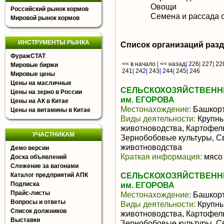
Овощи
Российский рынок кормов
Семена и рассада 
Мировой рынок кормов
ИНСТРУМЕНТЫ РЫНКА
Список организаций раз
ФуражСТАТ
<< в начало
|
<< назад
|
226
|
227
|
22
Мировые биржи
241
|
242
|
243
|
244
|
245
|
246
Мировые цены
Цены на масличные
СЕЛЬСКОХОЗЯЙСТВЕНН
Цены на зерно в России
им. ЕГОРОВА
Цены на АК в Китае
Местонахождение:
Башкорт
Цены на витамины в Китае
Виды деятельности:
Крупны
животноводства, Картофель
УЧАСТНИКАМ
Зернобобовые культуры, С
животноводства
Демо версии
Краткая информация:
мясо 
Доска объявлений
Слежение за вагонами
СЕЛЬСКОХОЗЯЙСТВЕНН
Каталог предприятий АПК
Подписка
им. ЕГОРОВА
Прайс-листы
Местонахождение:
Башкорт
Вопросы и ответы
Виды деятельности:
Крупны
Список должников
животноводства, Картофель
Выставки
Зернобобовые культуры, С