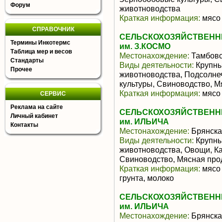
Форум
животноводства
Краткая информация:
мясо 
СПРАВОЧНИК
СЕЛЬСКОХОЗЯЙСТВЕНН
Термины Инкотермс
им. З.КОСМО
Таблица мер и весов
Местонахождение:
Тамбовс
Стандарты
Виды деятельности:
Крупны
Прочее
животноводства, Подсолне
культуры, Свиноводство, 
Краткая информация:
мясо 
СЕРВИС
Реклама на сайте
СЕЛЬСКОХОЗЯЙСТВЕНН
Личный кабинет
им. ИЛЬИЧА
Контакты
Местонахождение:
Брянска
Виды деятельности:
Крупны
животноводства, Овощи, К
Свиноводство, Мясная про
Краткая информация:
мясо 
грунта, молоко
СЕЛЬСКОХОЗЯЙСТВЕНН
им. ИЛЬИЧА
Местонахождение:
Брянска