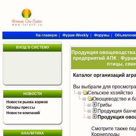
На главную
|
Фураж-Weekly
|
Форумы
|
Объявлени
ВХОД В СИСТЕМУ
Продукция овощеводства,
предприятий АПК : Фураж
птицы, свин
Каталог организаций агр
Вы выбрали для просмотра
Сельское хозяйство
НОВОСТИ
Овощеводство и б
Новости рынка кормов
Грибы
Обзоры прессы
Продукция бахч
Новости компаний
Продукция ово
Смотрите также по
АНАЛИТИКА
Корнеплоды