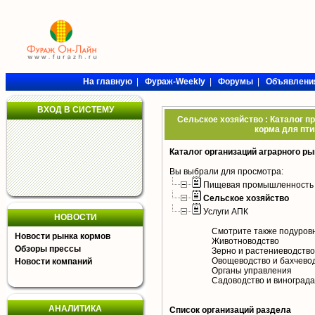
На главную
|
Фураж-Weekly
|
Форумы
|
Объявлени
ВХОД В СИСТЕМУ
Сельское хозяйство : Каталог п
корма для пти
Каталог организаций аграрного ры
Вы выбрали для просмотра:
Пищевая промышленность
Сельское хозяйство
Услуги АПК
НОВОСТИ
Смотрите также подуров
Новости рынка кормов
Животноводство
Обзоры прессы
Зерно и растениеводство
Овощеводство и бахчево
Новости компаний
Органы управления
Садоводство и виноград
АНАЛИТИКА
Список организаций раздела