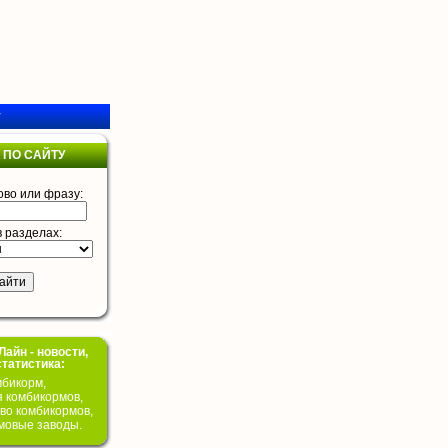
у
 ПО САЙТУ
ово или фразу:
в разделах:
айн - новости,
статистика:
бикорм,
я комбикормов,
во комбикормов,
мовые заводы.