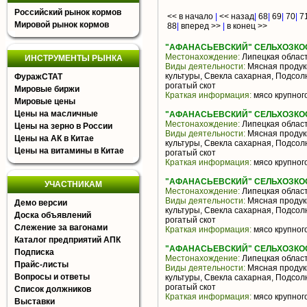
Российский рынок кормов
<< в начало
|
<< назад
|
68
|
69
|
70
|
7
Мировой рынок кормов
88
|
вперед >>
|
в конец >>
"АФАНАСЬЕВСКИЙ" СЕЛЬХОЗКО
Местонахождение:
Липецкая облас
ИНСТРУМЕНТЫ РЫНКА
Виды деятельности:
Мясная продук
культуры, Свекла сахарная, Подсо
ФуражСТАТ
рогатый скот
Мировые биржи
Краткая информация:
мясо крупного
Мировые цены
Цены на масличные
"АФАНАСЬЕВСКИЙ" СЕЛЬХОЗКО
Местонахождение:
Липецкая облас
Цены на зерно в России
Виды деятельности:
Мясная продук
Цены на АК в Китае
культуры, Свекла сахарная, Подсо
Цены на витамины в Китае
рогатый скот
Краткая информация:
мясо крупного
"АФАНАСЬЕВСКИЙ" СЕЛЬХОЗКО
УЧАСТНИКАМ
Местонахождение:
Липецкая облас
Виды деятельности:
Мясная продук
Демо версии
культуры, Свекла сахарная, Подсо
Доска объявлений
рогатый скот
Слежение за вагонами
Краткая информация:
мясо крупного
Каталог предприятий АПК
"АФАНАСЬЕВСКИЙ" СЕЛЬХОЗКО
Подписка
Местонахождение:
Липецкая облас
Прайс-листы
Виды деятельности:
Мясная продук
Вопросы и ответы
культуры, Свекла сахарная, Подсо
рогатый скот
Список должников
Краткая информация:
мясо крупного
Выставки