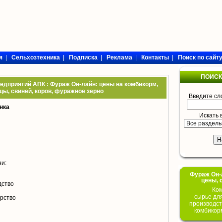
я
|
Сельхозтехника
|
Подписка
|
Реклама
|
Контакты
|
Поиск по сайт
ПОИСК
редприятий АПК : Фураж Он-лайн: цены на комбикорм,
цы, свиней, коров, фуражное зерно
Введите сл
нка
Искать 
ни:
Фураж Он-Л
цены, 
дство
Ком
сырье дл
арство
производст
комбикор