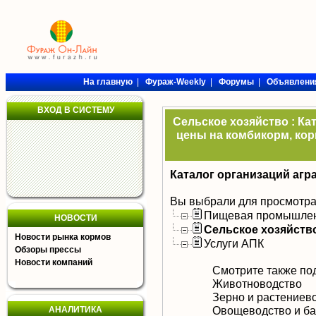
На главную
|
Фураж-Weekly
|
Форумы
|
Объявлени
ВХОД В СИСТЕМУ
Сельское хозяйство : Ка
цены на комбикорм, кор
Каталог организаций агр
Вы выбрали для просмотра
Пищевая промышлен
НОВОСТИ
Сельское хозяйств
Новости рынка кормов
Услуги АПК
Обзоры прессы
Новости компаний
Смотрите также по
Животноводство
Зерно и растениев
Овощеводство и ба
АНАЛИТИКА