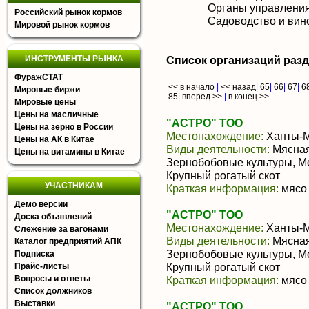
Органы управлени
Российский рынок кормов
Садоводство и вин
Мировой рынок кормов
ИНСТРУМЕНТЫ РЫНКА
Список организаций раз
ФуражСТАТ
<< в начало
|
<< назад
|
65
|
66
|
67
|
6
Мировые биржи
85
|
вперед >>
|
в конец >>
Мировые цены
Цены на масличные
"АСТРО" ТОО
Цены на зерно в России
Местонахождение:
Ханты-М
Цены на АК в Китае
Виды деятельности:
Мясная
Цены на витамины в Китае
Зернобобовые культуры, М
Крупный рогатый скот
УЧАСТНИКАМ
Краткая информация:
мясо 
Демо версии
"АСТРО" ТОО
Доска объявлений
Местонахождение:
Ханты-М
Слежение за вагонами
Виды деятельности:
Мясная
Каталог предприятий АПК
Зернобобовые культуры, М
Подписка
Крупный рогатый скот
Прайс-листы
Вопросы и ответы
Краткая информация:
мясо 
Список должников
Выставки
"АСТРО" ТОО