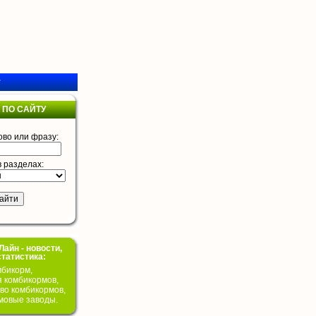
у
 ПО САЙТУ
ово или фразу:
в разделах:
айн - новости,
статистика:
бикорм,
я комбикормов,
во комбикормов,
мовые заводы.