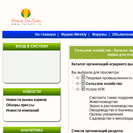
На главную
|
Фураж-Weekly
|
Форумы
|
Объявлени
ВХОД В СИСТЕМУ
Сельское хозяйство : Каталог п
корма для пти
Каталог организаций аграрного ры
Вы выбрали для просмотра:
Пищевая промышленность
Сельское хозяйство
Услуги АПК
НОВОСТИ
Смотрите также подуров
Новости рынка кормов
Животноводство
Обзоры прессы
Зерно и растениеводство
Овощеводство и бахчево
Новости компаний
Органы управления
Садоводство и виноград
АНАЛИТИКА
Список организаций раздела