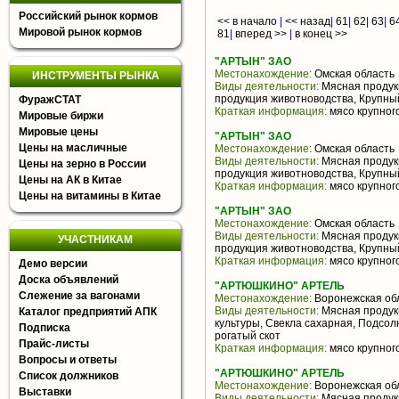
Российский рынок кормов
<< в начало
|
<< назад
|
61
|
62
|
63
|
6
Мировой рынок кормов
81
|
вперед >>
|
в конец >>
"АРТЫН" ЗАО
Местонахождение:
Омская область
ИНСТРУМЕНТЫ РЫНКА
Виды деятельности:
Мясная продук
продукция животноводства, Крупны
ФуражСТАТ
Краткая информация:
мясо крупного
Мировые биржи
Мировые цены
"АРТЫН" ЗАО
Цены на масличные
Местонахождение:
Омская область
Виды деятельности:
Мясная продук
Цены на зерно в России
продукция животноводства, Крупны
Цены на АК в Китае
Краткая информация:
мясо крупного
Цены на витамины в Китае
"АРТЫН" ЗАО
Местонахождение:
Омская область
Виды деятельности:
Мясная продук
УЧАСТНИКАМ
продукция животноводства, Крупны
Краткая информация:
мясо крупного
Демо версии
Доска объявлений
"АРТЮШКИНО" АРТЕЛЬ
Слежение за вагонами
Местонахождение:
Воронежская об
Виды деятельности:
Мясная продук
Каталог предприятий АПК
культуры, Свекла сахарная, Подсо
Подписка
рогатый скот
Прайс-листы
Краткая информация:
мясо крупного
Вопросы и ответы
"АРТЮШКИНО" АРТЕЛЬ
Список должников
Местонахождение:
Воронежская об
Выставки
Виды деятельности:
Мясная продук