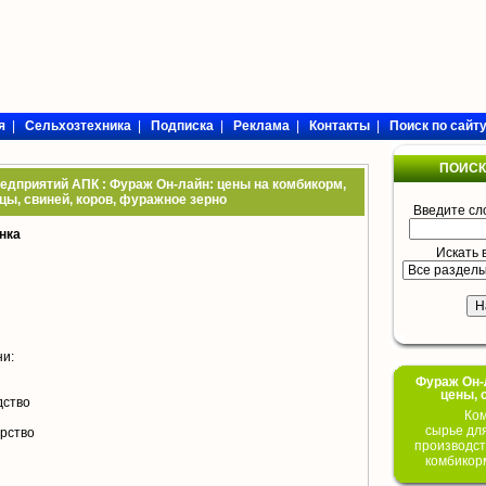
я
|
Сельхозтехника
|
Подписка
|
Реклама
|
Контакты
|
Поиск по сайт
ПОИСК
редприятий АПК : Фураж Он-лайн: цены на комбикорм,
цы, свиней, коров, фуражное зерно
Введите сл
нка
Искать 
ни:
Фураж Он-Л
цены, 
дство
Ком
сырье дл
арство
производст
комбикор