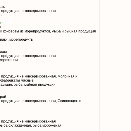
сть
 продукция не консервированная
ая
ИЕ
м
и консервы из морепродуктов, Рыба и рыбная продукция
 раки, морепродукты
ласть
 продукция не консервированная
емороженая
 продукция не консервированная, Молочная и
луфабрикаты мясные
дукция, рыба, рыбная продукция
край
 продукция не консервированная, Свиноводство
 продукция не консервированная
рыба охлажденная, рыба мороженая