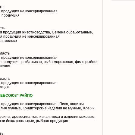
ть
 продукция не консервированная
 продукция
сть
я продукция животноводства, Семена обработанные,
я продукция не консервированная
я, молоко
ласть
 продукция не консервированная
 продукция, рыба живая, рыба мороженая, филе рыбное
ушеная
ласть
 продукция не консервированная
укция
РЕБСОЮЗ" РАЙПО
продукция не консервированная, Пиво, напитки
елия мучные, Кондитерские изделия не мучные, Хлеб и
есины, древесина топливная, меха и изделия меховые,
итки безалкогольные, рыбная продукция
ть