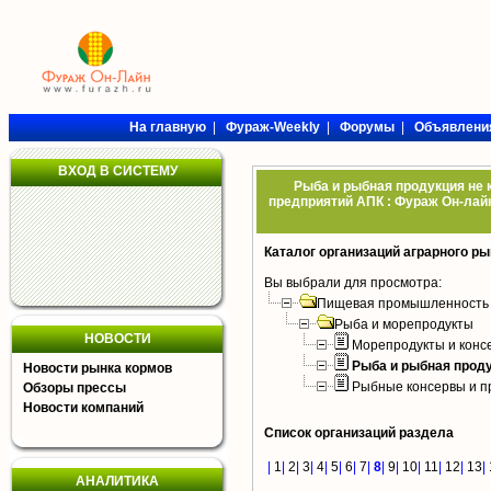
На главную
|
Фураж-Weekly
|
Форумы
|
Объявлени
ВХОД В СИСТЕМУ
Рыба и рыбная продукция не 
предприятий АПК : Фураж Он-лайн
Каталог организаций аграрного ры
Вы выбрали для просмотра:
Пищевая промышленность
Рыба и морепродукты
НОВОСТИ
Морепродукты и конс
Рыба и рыбная проду
Новости рынка кормов
Рыбные консервы и п
Обзоры прессы
Новости компаний
Список организаций раздела
|
1
|
2
|
3
|
4
|
5
|
6
|
7
|
8
|
9
|
10
|
11
|
12
|
13
|
АНАЛИТИКА