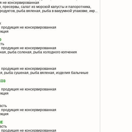
я не консервированная
 пресервы, салат из морской капусты и папоротника,
дуктов, рыба вяленая, рыба в вакуумной упаковке, икр...
к
 продукция не консервированная
укция
О
сть
 продукция не консервированная
ая, рыба соленая, рыба холодного копчения
 продукция не консервированная
я, рыба сушеная, рыба вяленая, изделия балычные
ХОЗ
 продукция не консервированная
укция
асть
 продукция не консервированная
укция
ИЕ
асть
 продукция не консервированная