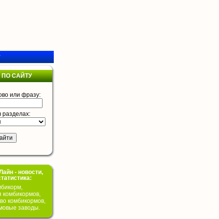
у
 ПО САЙТУ
ово или фразу:
в разделах:
айн - новости,
статистика:
бикорм,
я комбикормов,
во комбикормов,
мовые заводы.