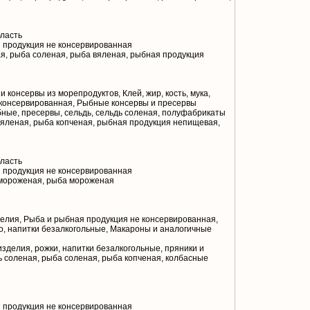
ласть
 продукция не консервированная
я, рыба соленая, рыба вяленая, рыбная продукция
 консервы из морепродуктов, Клей, жир, кость, мука,
 консервированная, Рыбные консервы и пресервы
ные, пресервы, сельдь, сельдь соленая, полуфабрикаты
яленая, рыба копченая, рыбная продукция непищевая,
ласть
 продукция не консервированная
мороженая, рыба мороженая
лия, Рыба и рыбная продукция не консервированная,
о, напитки безалкогольные, Макароны и аналогичные
зделия, рожки, напитки безалкогольные, пряники и
ь соленая, рыба соленая, рыба копченая, колбасные
 продукция не консервированная