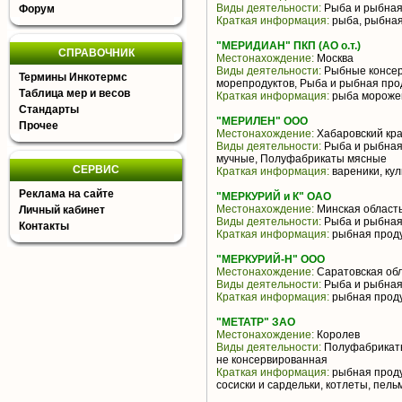
Виды деятельности:
Рыба и рыбная
Форум
Краткая информация:
рыба, рыбная
"МЕРИДИАН" ПКП (АО о.т.)
СПРАВОЧНИК
Местонахождение:
Москва
Виды деятельности:
Рыбные консер
Термины Инкотермс
морепродуктов, Рыба и рыбная про
Таблица мер и весов
Краткая информация:
рыба морожен
Стандарты
"МЕРИЛЕН" ООО
Прочее
Местонахождение:
Хабаровский кр
Виды деятельности:
Рыба и рыбная
мучные, Полуфабрикаты мясные
СЕРВИС
Краткая информация:
вареники, ку
Реклама на сайте
"МЕРКУРИЙ и К" ОАО
Местонахождение:
Минская област
Личный кабинет
Виды деятельности:
Рыба и рыбная
Контакты
Краткая информация:
рыбная проду
"МЕРКУРИЙ-Н" ООО
Местонахождение:
Саратовская об
Виды деятельности:
Рыба и рыбная
Краткая информация:
рыбная прод
"МЕТАТР" ЗАО
Местонахождение:
Королев
Виды деятельности:
Полуфабрикаты
не консервированная
Краткая информация:
рыбная проду
сосиски и сардельки, котлеты, пел