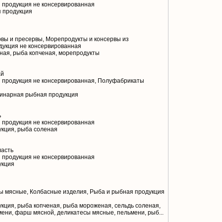
 продукция не консервированная
 продукция
вы и пресервы, Морепродукты и консервы из
дукция не консервированная
ая, рыба копченая, морепродукты
ай
 продукция не консервированная, Полуфабрикаты
линарная рыбная продукция
ь
 продукция не консервированная
кция, рыба соленая
ласть
 продукция не консервированная
укция
 мясные, Колбасные изделия, Рыба и рыбная продукция
кция, рыба копченая, рыба мороженая, сельдь соленая,
ьмени, фарш мясной, деликатесы мясные, пельмени, рыб...