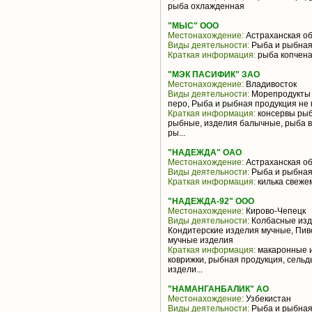
рыба охлажденная
"МЫС" ООО
Местонахождение:
Астраханская об
Виды деятельности:
Рыба и рыбная
Краткая информация:
рыба копчена
"МЭК ПАСИФИК" ЗАО
Местонахождение:
Владивосток
Виды деятельности:
Морепродукты и
перо, Рыба и рыбная продукция не
Краткая информация:
консервы рыб
рыбные, изделия балычные, рыба в
ры...
"НАДЕЖДА" ОАО
Местонахождение:
Астраханская об
Виды деятельности:
Рыба и рыбная
Краткая информация:
килька свеже
"НАДЕЖДА-92" ООО
Местонахождение:
Кирово-Чепецк
Виды деятельности:
Колбасные изде
Кондитерские изделия мучные, Пив
мучные изделия
Краткая информация:
макаронные и
коврижки, рыбная продукция, сельд
издели...
"НАМАНГАНБАЛИК" АО
Местонахождение:
Узбекистан
Виды деятельности:
Рыба и рыбная