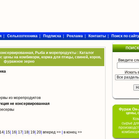
я
|
Сельхозтехника
|
Подписка
|
Реклама
|
Контакты
|
Поиск по сайт
ПОИСК
консервированная, Рыба и морепродукты : Каталог
: цены на комбикорм, корма для птицы, свиней, коров,
Введите сл
фуражное зерно
нка
Искать 
ервы из морепродуктов
кция не консервированная
Фураж Он-Л
ресервы
цены, 
Ком
сырье дл
производст
комбикор
14
|
15
|
16
|
17
|
18
|
19
|
20
|
вперед >>
|
в конец >>