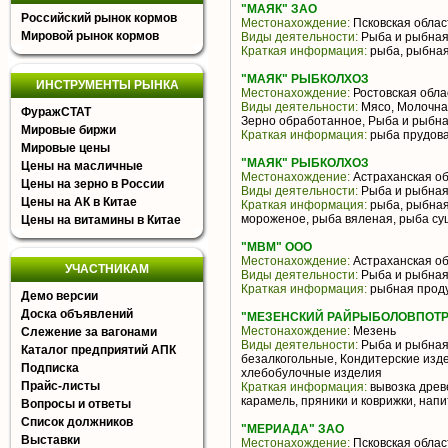
"МАЯК" ЗАО
Российский рынок кормов
Местонахождение:
Псковская облас
Мировой рынок кормов
Виды деятельности:
Рыба и рыбная
Краткая информация:
рыба, рыбная
"МАЯК" РЫБКОЛХОЗ
ИНСТРУМЕНТЫ РЫНКА
Местонахождение:
Ростовская обла
Виды деятельности:
Мясо, Молочна
ФуражСТАТ
Зерно обработанное, Рыба и рыбна
Мировые биржи
Краткая информация:
рыба прудова
Мировые цены
"МАЯК" РЫБКОЛХОЗ
Цены на масличные
Местонахождение:
Астраханская об
Цены на зерно в России
Виды деятельности:
Рыба и рыбная
Цены на АК в Китае
Краткая информация:
рыба, рыбная
мороженое, рыба вяленая, рыба с
Цены на витамины в Китае
"МВМ" ООО
Местонахождение:
Астраханская об
УЧАСТНИКАМ
Виды деятельности:
Рыба и рыбная
Краткая информация:
рыбная прод
Демо версии
Доска объявлений
"МЕЗЕНСКИЙ РАЙРЫБОЛОВПОТ
Местонахождение:
Мезень
Слежение за вагонами
Виды деятельности:
Рыба и рыбная 
Каталог предприятий АПК
безалкогольные, Кондитерские изд
Подписка
хлебобулочные изделия
Прайс-листы
Краткая информация:
вывозка древ
карамель, пряники и коврижки, нап
Вопросы и ответы
Список должников
"МЕРИАДА" ЗАО
Выставки
Местонахождение:
Псковская облас