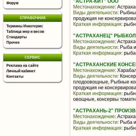
"АСТРА-КИТ" ООО
Форум
Местонахождение:
Астраха
Виды деятельности:
Рыбные
продукция не консервиров
СПРАВОЧНИК
Краткая информация:
рыбна
Термины Инкотермс
Таблица мер и весов
"АСТРАХАНЕЦ" РЫБКОЛ
Стандарты
Местонахождение:
Астраха
Прочее
Виды деятельности:
Рыба и
Краткая информация:
рыба,
СЕРВИС
"АСТРАХАНСКИЕ КОНСЕ
Реклама на сайте
Местонахождение:
Хараба
Личный кабинет
Виды деятельности:
Консер
Контакты
плодоовощные, Рыбные ко
продукция не консервиров
Краткая информация:
рыбна
овощные, консервы томатн
"АСТРАХАНЬ-2" ПРОИЗ
Местонахождение:
Астраха
Виды деятельности:
Рыба и
Краткая информация:
рыбн