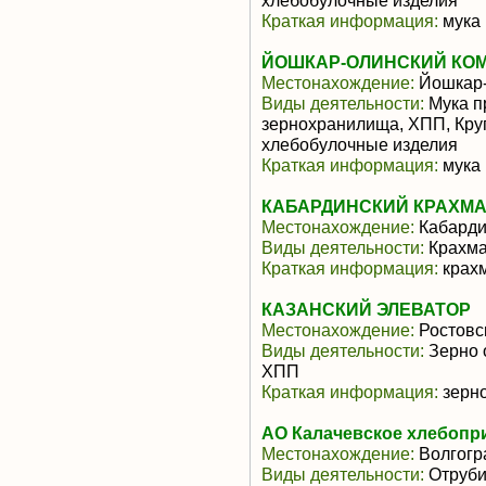
хлебобулочные изделия
Краткая информация:
мука 
ЙОШКАР-ОЛИНСКИЙ КОМ
Местонахождение:
Йошкар
Виды деятельности:
Мука п
зернохранилища, ХПП, Круп
хлебобулочные изделия
Краткая информация:
мука 
КАБАРДИНСКИЙ КРАХМА
Местонахождение:
Кабарди
Виды деятельности:
Крахма
Краткая информация:
крахм
КАЗАНСКИЙ ЭЛЕВАТОР
Местонахождение:
Ростовс
Виды деятельности:
Зерно 
ХПП
Краткая информация:
зерно
АО Калачевское хлебопр
Местонахождение:
Волгогр
Виды деятельности:
Отруби