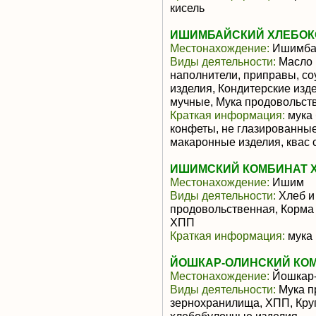
кисель
ИШИМБАЙСКИЙ ХЛЕБОКО
Местонахождение:
Ишимба
Виды деятельности:
Масло 
наполнители, приправы, с
изделия, Кондитерские изд
мучные, Мука продовольст
Краткая информация:
мука 
конфеты, не глазированные
макаронные изделия, квас 
ИШИМСКИЙ КОМБИНАТ Х
Местонахождение:
Ишим
Виды деятельности:
Хлеб и
продовольственная, Корма
ХПП
Краткая информация:
мука 
ЙОШКАР-ОЛИНСКИЙ КОМ
Местонахождение:
Йошкар
Виды деятельности:
Мука п
зернохранилища, ХПП, Круп