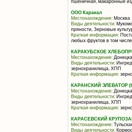
пшеничная, макаронные из
ООО Каракал
Местонахождение:
Москва
Виды деятельности:
Мукомо
пряности, Зерновые культ
Краткая информация:
Поста
любых фруктов в том числе
КАРАКУБСКОЕ ХЛЕБОПР
Местонахождение:
Донецка
Виды деятельности:
Ингред
зернохранилища, ХПП
Краткая информация:
зерно
КАРАНСКИЙ ЭЛЕВАТОР (
Местонахождение:
Донецка
Виды деятельности:
Ингред
зернохранилища, ХПП
Краткая информация:
зерно
КАРАСЕВСКИЙ КРУПОЗА
Местонахождение:
Тульска
Виды деятельности:
Кормос