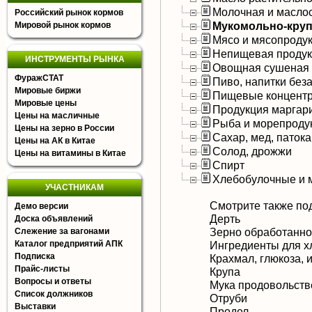
Молочная и масло
Российский рынок кормов
Мукомольно-круп
Мировой рынок кормов
Мясо и мясопроду
Непищевая продук
ИНСТРУМЕНТЫ РЫНКА
Овощная сушеная 
ФуражСТАТ
Пиво, напитки без
Мировые биржи
Пищевые концентр
Мировые цены
Продукция маргар
Цены на масличные
Рыба и морепроду
Цены на зерно в России
Сахар, мед, патока
Цены на АК в Китае
Солод, дрожжи
Цены на витамины в Китае
Спирт
Хлебобулочные и 
УЧАСТНИКАМ
Смотрите также по
Демо версии
Дерть
Доска объявлений
Зерно обработанн
Слежение за вагонами
Каталог предприятий АПК
Ингредиенты для х
Подписка
Крахмал, глюкоза, 
Прайс-листы
Крупа
Вопросы и ответы
Мука продовольств
Список должников
Отруби
Выставки
Продел