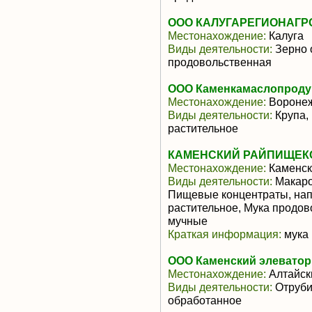
ООО КАЛУГАРЕГИОНАГР
Местонахождение:
Калуга
Виды деятельности:
Зерно 
продовольственная
ООО Каменкамаслопроду
Местонахождение:
Воронеж
Виды деятельности:
Крупа,
растительное
КАМЕНСКИЙ РАЙПИЩЕКО
Местонахождение:
Каменск
Виды деятельности:
Макаро
Пищевые концентраты, нап
растительное, Мука продов
мучные
Краткая информация:
мука 
ООО Каменский элеватор
Местонахождение:
Алтайск
Виды деятельности:
Отруби
обработанное