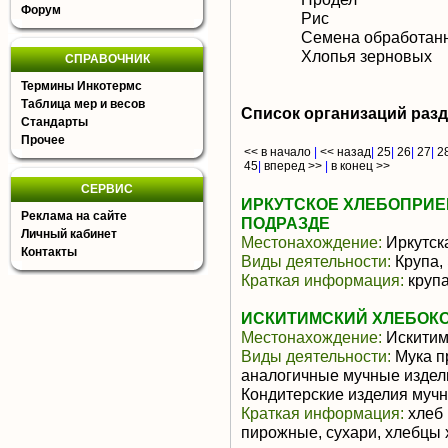
Форум
Рис
Семена обработан
Хлопья зерновых
СПРАВОЧНИК
Термины Инкотермс
Таблица мер и весов
Список организаций раз
Стандарты
Прочее
<< в начало
|
<< назад
|
25
|
26
|
27
|
2
45
|
вперед >>
|
в конец >>
СЕРВИС
ИРКУТСКОЕ ХЛЕБОПРИЕ
Реклама на сайте
ПОДРАЗДЕ
Личный кабинет
Местонахождение:
Иркутск
Контакты
Виды деятельности:
Крупа,
Краткая информация:
круп
ИСКИТИМСКИЙ ХЛЕБОКО
Местонахождение:
Искити
Виды деятельности:
Мука п
аналогичные мучные издели
Кондитерские изделия муч
Краткая информация:
хлеб 
пирожные, сухари, хлебцы 