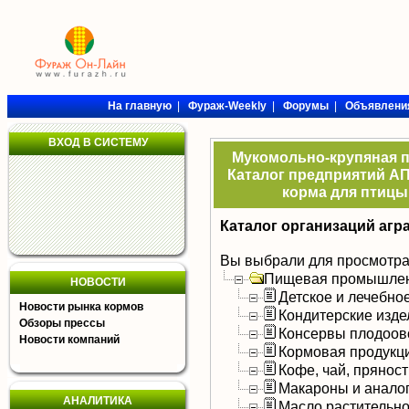
На главную
|
Фураж-Weekly
|
Форумы
|
Объявлени
ВХОД В СИСТЕМУ
Мукомольно-крупяная 
Каталог предприятий АП
корма для птицы,
Каталог организаций агр
Вы выбрали для просмотра
Пищевая промышлен
НОВОСТИ
Детское и лечебно
Новости рынка кормов
Кондитерские изде
Обзоры прессы
Консервы плодоов
Новости компаний
Кормовая продукц
Кофе, чай, прянос
Макароны и анало
АНАЛИТИКА
Масло растительно