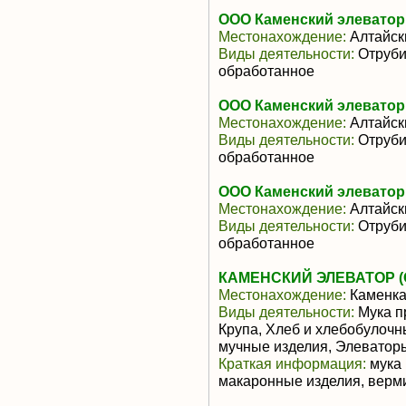
ООО Каменский элеватор
Местонахождение:
Алтайск
Виды деятельности:
Отруби
обработанное
ООО Каменский элеватор
Местонахождение:
Алтайск
Виды деятельности:
Отруби
обработанное
ООО Каменский элеватор
Местонахождение:
Алтайск
Виды деятельности:
Отруби
обработанное
КАМЕНСКИЙ ЭЛЕВАТОР (
Местонахождение:
Каменк
Виды деятельности:
Мука п
Крупа, Хлеб и хлебобулочн
мучные изделия, Элеватор
Краткая информация:
мука 
макаронные изделия, верм