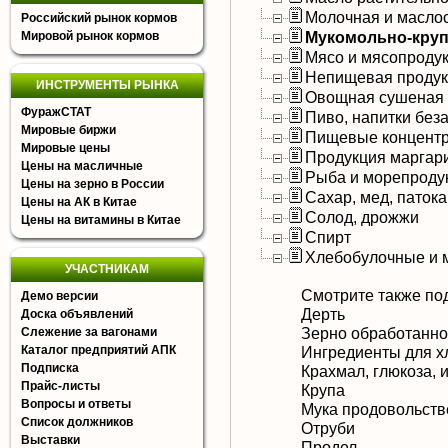
Молочная и масло
Российский рынок кормов
Мукомольно-круп
Мировой рынок кормов
Мясо и мясопроду
Непищевая продук
ИНСТРУМЕНТЫ РЫНКА
Овощная сушеная 
ФуражСТАТ
Пиво, напитки без
Мировые биржи
Пищевые концентр
Мировые цены
Продукция маргар
Цены на масличные
Рыба и морепроду
Цены на зерно в России
Сахар, мед, патока
Цены на АК в Китае
Солод, дрожжи
Цены на витамины в Китае
Спирт
Хлебобулочные и 
УЧАСТНИКАМ
Смотрите также по
Демо версии
Дерть
Доска объявлений
Зерно обработанн
Слежение за вагонами
Каталог предприятий АПК
Ингредиенты для х
Подписка
Крахмал, глюкоза, 
Прайс-листы
Крупа
Вопросы и ответы
Мука продовольств
Список должников
Отруби
Выставки
Продел