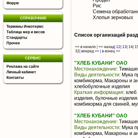
Форум
Рис
Семена обработан
Хлопья зерновых
СПРАВОЧНИК
Термины Инкотермс
Таблица мер и весов
Список организаций раз
Стандарты
Прочее
<< в начало
|
<< назад
|
12
|
13
|
14
|
1
32
|
вперед >>
|
в конец >>
СЕРВИС
"ХЛЕБ КУБАНИ" ОАО
Реклама на сайте
Местонахождение:
Тимаше
Личный кабинет
Виды деятельности:
Мука п
Контакты
комбикорма, Макароны и а
хлебобулочные изделия
Краткая информация:
хлеб 
изделия, булочные изделия
комбикорма для свиней, м
"ХЛЕБ КУБАНИ" ОАО
Местонахождение:
Тимаше
Виды деятельности:
Мука п
комбикорма, Макароны и а