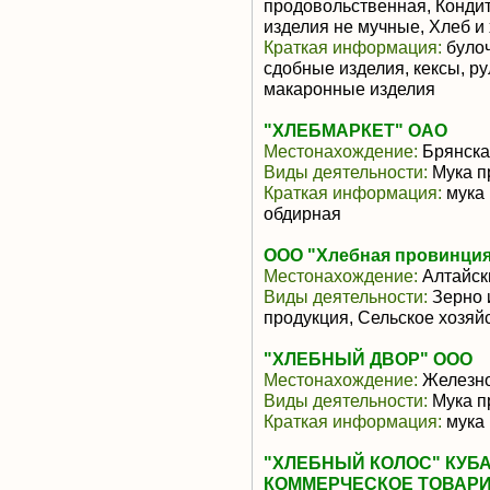
продовольственная, Кондит
изделия не мучные, Хлеб и
Краткая информация:
булоч
сдобные изделия, кексы, ру
макаронные изделия
"ХЛЕБМАРКЕТ" ОАО
Местонахождение:
Брянска
Виды деятельности:
Мука п
Краткая информация:
мука 
обдирная
ООО "Хлебная провинци
Местонахождение:
Алтайск
Виды деятельности:
Зерно 
продукция, Сельское хозя
"ХЛЕБНЫЙ ДВОР" ООО
Местонахождение:
Железно
Виды деятельности:
Мука п
Краткая информация:
мука
"ХЛЕБНЫЙ КОЛОС" КУБ
КОММЕРЧЕСКОЕ ТОВАР