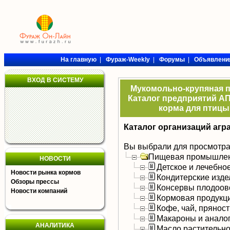
На главную
|
Фураж-Weekly
|
Форумы
|
Объявлени
ВХОД В СИСТЕМУ
Мукомольно-крупяная 
Каталог предприятий АП
корма для птицы,
Каталог организаций агр
Вы выбрали для просмотра
Пищевая промышлен
НОВОСТИ
Детское и лечебно
Новости рынка кормов
Кондитерские изде
Обзоры прессы
Консервы плодоов
Новости компаний
Кормовая продукц
Кофе, чай, прянос
Макароны и анало
АНАЛИТИКА
Масло растительно