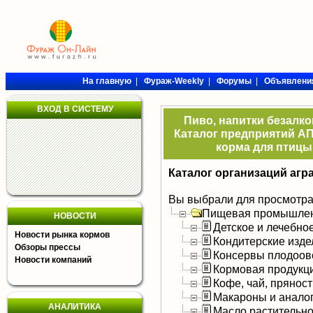
На главную
|
Фураж-Weekly
|
Форумы
|
Объявлени
ВХОД В СИСТЕМУ
Пиво, напитки безалк
Каталог предприятий АП
корма для птицы,
Каталог организаций агр
Вы выбрали для просмотра
Пищевая промышлен
НОВОСТИ
Детское и лечебно
Новости рынка кормов
Кондитерские изде
Обзоры прессы
Консервы плодоов
Новости компаний
Кормовая продукц
Кофе, чай, прянос
Макароны и анало
АНАЛИТИКА
Масло растительно