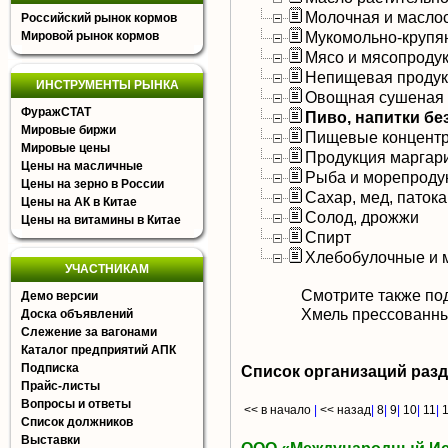
Молочная и масло
Российский рынок кормов
Мукомольно-крупя
Мировой рынок кормов
Мясо и мясопроду
Непищевая продук
ИНСТРУМЕНТЫ РЫНКА
Овощная сушеная 
ФуражСТАТ
Пиво, напитки б
Мировые биржи
Пищевые концентр
Мировые цены
Продукция маргар
Цены на масличные
Рыба и морепроду
Цены на зерно в России
Сахар, мед, патока
Цены на АК в Китае
Солод, дрожжи
Цены на витамины в Китае
Спирт
Хлебобулочные и 
УЧАСТНИКАМ
Смотрите также по
Демо версии
Хмель прессованн
Доска объявлений
Слежение за вагонами
Каталог предприятий АПК
Подписка
Список организаций раз
Прайс-листы
Вопросы и ответы
<< в начало
|
<< назад
|
8
|
9
|
10
|
11
|
Список должников
Выставки