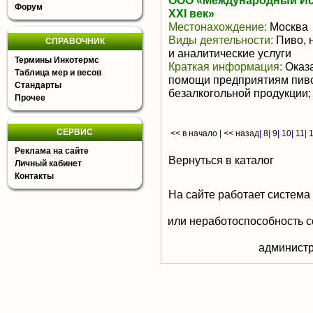
ООО «Международный Ис
Форум
ХХI век»
Местонахождение:
Москва
Виды деятельности:
Пиво, 
СПРАВОЧНИК
и аналитические услуги
Термины Инкотермс
Краткая информация:
Оказа
Таблица мер и весов
помощи предприятиям пиво
Стандарты
безалкогольной продукции;
Прочее
СЕРВИС
<< в начало
|
<< назад
|
8
|
9
|
10
|
11
|
Реклама на сайте
Вернуться в каталог
Личный кабинет
Контакты
На сайте работает система
или неработоспособность с
aдминистр