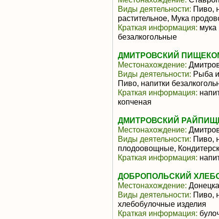
Виды деятельности:
Пиво, 
растительное, Мука продо
Краткая информация:
мука 
безалкогольные
ДМИТРОВСКИЙ ПИЩЕКО
Местонахождение:
Дмитров
Виды деятельности:
Рыба и
Пиво, напитки безалкоголь
Краткая информация:
напит
копченая
ДМИТРОВСКИЙ РАЙПИЩЕ
Местонахождение:
Дмитров
Виды деятельности:
Пиво, 
плодоовощные, Кондитерск
Краткая информация:
напит
ДОБРОПОЛЬСКИЙ ХЛЕБО
Местонахождение:
Донецка
Виды деятельности:
Пиво, 
хлебобулочные изделия
Краткая информация:
булоч