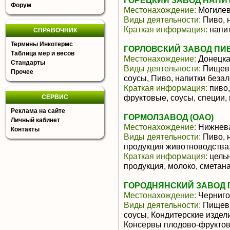
ГОРЕЦКИЙ ЗАВОД НАПИТ
Форум
Местонахождение:
Могилев
Виды деятельности:
Пиво, 
Краткая информация:
напит
СПРАВОЧНИК
Термины Инкотермс
ГОРЛОВСКИЙ ЗАВОД П
Таблица мер и весов
Местонахождение:
Донецка
Стандарты
Виды деятельности:
Пищевы
Прочее
соусы, Пиво, напитки беза
Краткая информация:
пиво,
фруктовые, соусы, специи,
СЕРВИС
Реклама на сайте
ГОРМОЛЗАВОД (ОАО)
Личный кабинет
Местонахождение:
Нижнева
Контакты
Виды деятельности:
Пиво, 
продукция животноводства
Краткая информация:
цельн
продукция, молоко, сметана
ГОРОДНЯНСКИЙ ЗАВОД 
Местонахождение:
Черниго
Виды деятельности:
Пищевы
соусы, Кондитерские издел
Консервы плодово-фруктов