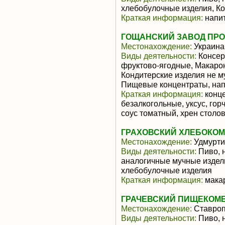
хлебобулочные изделия, К
Краткая информация:
напит
ГОЩАНСКИЙ ЗАВОД ПРО
Местонахождение:
Украина
Виды деятельности:
Консер
фруктово-ягодные, Макаро
Кондитерские изделия не м
Пищевые концентраты, нап
Краткая информация:
конце
безалкогольные, уксус, гор
соус томатный, хрен столо
ГРАХОВСКИЙ ХЛЕБОКО
Местонахождение:
Удмурти
Виды деятельности:
Пиво, 
аналогичные мучные издели
хлебобулочные изделия
Краткая информация:
макар
ГРАЧЕВСКИЙ ПИЩЕКОМ
Местонахождение:
Ставроп
Виды деятельности:
Пиво, 