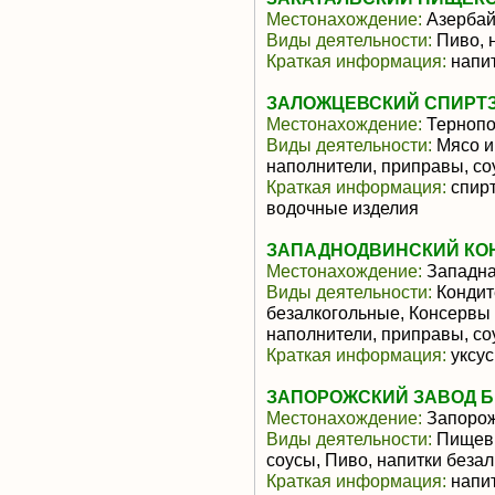
Местонахождение:
Азерба
Виды деятельности:
Пиво, 
Краткая информация:
напит
ЗАЛОЖЦЕВСКИЙ СПИРТ
Местонахождение:
Тернопо
Виды деятельности:
Мясо и
наполнители, приправы, со
Краткая информация:
спирт
водочные изделия
ЗАПАДНОДВИНСКИЙ КО
Местонахождение:
Западна
Виды деятельности:
Кондит
безалкогольные, Консервы
наполнители, приправы, с
Краткая информация:
уксус
ЗАПОРОЖСКИЙ ЗАВОД Б
Местонахождение:
Запоро
Виды деятельности:
Пищевы
соусы, Пиво, напитки беза
Краткая информация:
напит