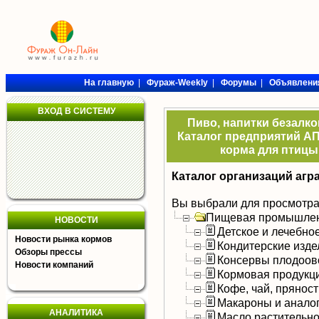
На главную
|
Фураж-Weekly
|
Форумы
|
Объявлени
ВХОД В СИСТЕМУ
Пиво, напитки безалк
Каталог предприятий АП
корма для птицы,
Каталог организаций агр
Вы выбрали для просмотра
Пищевая промышлен
НОВОСТИ
Детское и лечебно
Новости рынка кормов
Кондитерские изде
Обзоры прессы
Консервы плодоов
Новости компаний
Кормовая продукц
Кофе, чай, прянос
Макароны и анало
АНАЛИТИКА
Масло растительно