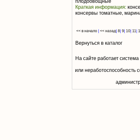
плодоовощные
Краткая информация:
консе
консервы томатные, мари
<< в начало
|
<< назад
|
8
|
9
|
10
|
11
|
Вернуться в каталог
На сайте работает система
или неработоспособность с
aдминистр