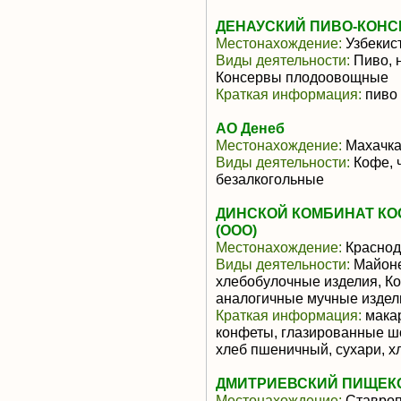
ДЕНАУСКИЙ ПИВО-КОН
Местонахождение:
Узбекис
Виды деятельности:
Пиво, 
Консервы плодоовощные
Краткая информация:
пиво
АО Денеб
Местонахождение:
Махачк
Виды деятельности:
Кофе, ч
безалкогольные
ДИНСКОЙ КОМБИНАТ К
(ООО)
Местонахождение:
Краснод
Виды деятельности:
Майоне
хлебобулочные изделия, К
аналогичные мучные издел
Краткая информация:
макар
конфеты, глазированные шо
хлеб пшеничный, сухари, х
ДМИТРИЕВСКИЙ ПИЩЕКО
Местонахождение:
Ставроп