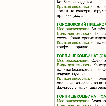
Колбасные изделия
Краткая информация:
копче
томатные, консервы фрукто
пряники, уксус
ГОРОДОКСКИЙ ПИЩЕКО
Местонахождение:
Витебск
Виды деятельности:
Пищевы
соусы, Кондитерские издел
Краткая информация:
майон
конфеты, горчица
ГОРПИЩЕКОМБИНАТ (ОА
Местонахождение:
Сафоно
Виды деятельности:
Консер
напитки безалкогольные, 
изделия мучные
Краткая информация:
пряни
овощные, консервы томатн
фруктовые, маринады ово
ГОРПИЩЕКОМБИНАТ (ОА
Местонахождение:
Белогор
Виды деятельности:
Пиво, 