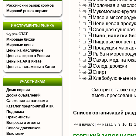
Молочная и масло
Российский рынок кормов
Мукомольно-крупя
Мировой рынок кормов
Мясо и мясопроду
Непищевая продук
ИНСТРУМЕНТЫ РЫНКА
Овощная сушеная 
ФуражСТАТ
Пиво, напитки б
Мировые биржи
Пищевые концентр
Мировые цены
Продукция маргар
Цены на масличные
Рыба и морепроду
Цены на зерно в России
Сахар, мед, патока
Цены на АК в Китае
Солод, дрожжи
Цены на витамины в Китае
Спирт
Хлебобулочные и 
УЧАСТНИКАМ
Смотрите также по
Демо версии
Хмель прессованн
Доска объявлений
Слежение за вагонами
Каталог предприятий АПК
Подписка
Список организаций раз
Прайс-листы
Вопросы и ответы
<< в начало
|
<< назад
|
8
|
9
|
10
|
11
|
Список должников
Выставки