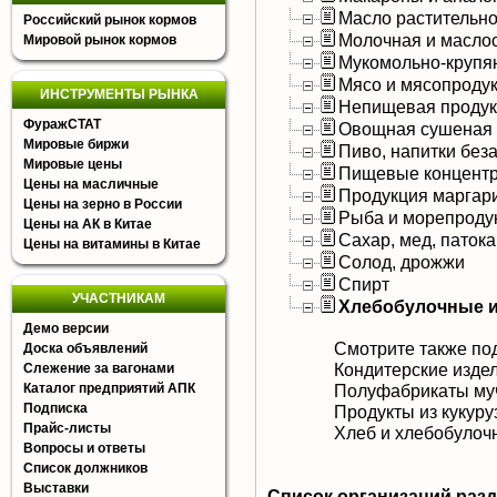
Масло растительно
Российский рынок кормов
Молочная и масло
Мировой рынок кормов
Мукомольно-крупя
Мясо и мясопроду
ИНСТРУМЕНТЫ РЫНКА
Непищевая продук
ФуражСТАТ
Овощная сушеная 
Мировые биржи
Пиво, напитки без
Мировые цены
Пищевые концентр
Цены на масличные
Продукция маргар
Цены на зерно в России
Рыба и морепроду
Цены на АК в Китае
Сахар, мед, патока
Цены на витамины в Китае
Солод, дрожжи
Спирт
УЧАСТНИКАМ
Хлебобулочные и
Демо версии
Смотрите также по
Доска объявлений
Кондитерские изде
Слежение за вагонами
Каталог предприятий АПК
Полуфабрикаты му
Подписка
Продукты из кукуру
Прайс-листы
Хлеб и хлебобулоч
Вопросы и ответы
Список должников
Выставки
Список организаций раз