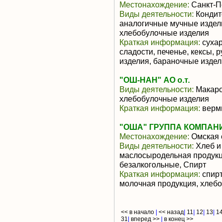
Местонахождение:
Санкт-П
Виды деятельности:
Кондит
аналогичные мучные издели
хлебобулочные изделия
Краткая информация:
сухар
сладости, печенье, кексы,
изделия, бараночные издел
"ОШ-НАН" АО о.т.
Виды деятельности:
Макаро
хлебобулочные изделия
Краткая информация:
верм
"ОША" ГРУППА КОМПАН
Местонахождение:
Омская 
Виды деятельности:
Хлеб и
маслосыродельная продукци
безалкогольные, Спирт
Краткая информация:
спирт
молочная продукция, хлеб
<< в начало
|
<< назад
|
11
|
12
|
13
|
1
31
|
вперед >>
|
в конец >>