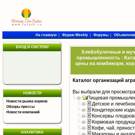
На главную
|
Фураж-Weekly
|
Форумы
|
Объявлени
ВХОД В СИСТЕМУ
Хлебобулочные и муч
промышленность : Ката
цены на комбикорм, кор
Каталог организаций агр
Вы выбрали для просмотра
НОВОСТИ
Пищевая промышлен
Новости рынка кормов
Детское и лечебно
Обзоры прессы
Кондитерские изде
Новости компаний
Консервы плодоов
Кормовая продукц
Кофе, чай, прянос
АНАЛИТИКА
Макароны и анало