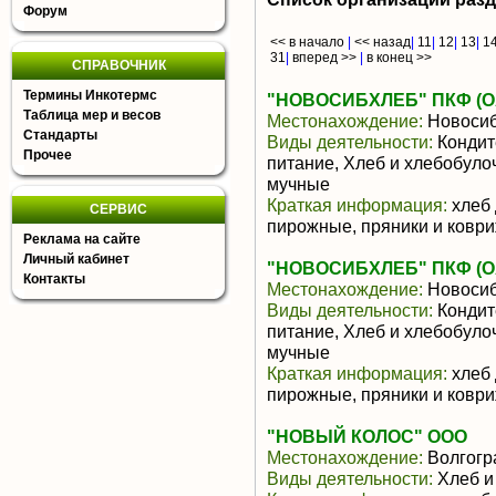
Форум
<< в начало
|
<< назад
|
11
|
12
|
13
|
1
31
|
вперед >>
|
в конец >>
СПРАВОЧНИК
Термины Инкотермс
"НОВОСИБХЛЕБ" ПКФ (О
Таблица мер и весов
Местонахождение:
Новосиб
Стандарты
Виды деятельности:
Кондит
Прочее
питание, Хлеб и хлебобуло
мучные
Краткая информация:
хлеб 
СЕРВИС
пирожные, пряники и коври
Реклама на сайте
Личный кабинет
"НОВОСИБХЛЕБ" ПКФ (О
Контакты
Местонахождение:
Новосиб
Виды деятельности:
Кондит
питание, Хлеб и хлебобуло
мучные
Краткая информация:
хлеб 
пирожные, пряники и коври
"НОВЫЙ КОЛОС" ООО
Местонахождение:
Волгогр
Виды деятельности:
Хлеб и