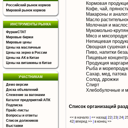
Кормовая продукц
Российский рынок кормов
Кофе, чай, пряност
Мировой рынок кормов
Макароны и аналог
Масло растительное
ИНСТРУМЕНТЫ РЫНКА
Молочная и маслос
Мукомольно-крупян
ФуражСТАТ
Мясо и мясопродук
Мировые биржи
Непищевая продукц
Мировые цены
Овощная сушеная 
Цены на масличные
Пиво, напитки без
Цены на зерно в России
Пищевые концентра
Цены на АК в Китае
Продукция маргари
Цены на витамины в Китае
Рыба и морепроду
Сахар, мед, патока
УЧАСТНИКАМ
Солод, дрожжи
Спирт
Демо версии
Хлебобулочные и м
Доска объявлений
Слежение за вагонами
Каталог предприятий АПК
Подписка
Список организаций раз
Прайс-листы
Вопросы и ответы
<< в начало
|
<< назад
|
22
|
23
|
24
|
2
Список должников
42
|
вперед >>
|
в конец >>
Выставки