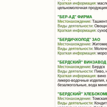
Краткая информация:
масло
цельномолочная продукция
"БЕР-АД" ФИРМА
Местонахождение:
Ташкен
Виды деятельности:
Овощна
Краткая информация:
сухоф
"БЕРДИЧХОЛОД" ЗАО
Местонахождение:
Житомир
Виды деятельности:
Молочн
Краткая информация:
морож
"БЕРДСКИЙ" ВИНЗАВОД 
Местонахождение:
Бердск
Виды деятельности:
Пиво, 
Краткая информация:
вино 
ликеро-водочные изделия, 
безалкогольные, вода мин
"БЕРДСКИЙ" ХЛЕБОКОМБ
Местонахождение:
Томская
Виды деятельности:
Кондит