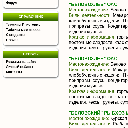
Форум
"БЕЛОВОХЛЕБ" ОАО
Местонахождение:
Белово
Виды деятельности:
Макаро
СПРАВОЧНИК
хлебобулочные изделия, П
Термины Инкотермс
приправы, соусы, Кондитер
Таблица мер и весов
изделия мучные
Стандарты
Краткая информация:
торты
Прочее
восточные сладости, квас 
изделия, кексы, рулеты, сух
СЕРВИС
"БЕЛОВОХЛЕБ" ОАО
Реклама на сайте
Местонахождение:
Белово
Личный кабинет
Виды деятельности:
Макаро
Контакты
хлебобулочные изделия, П
приправы, соусы, Кондитер
изделия мучные
Краткая информация:
торты
восточные сладости, квас 
изделия, кексы, рулеты, сух
"БЕЛОВСКИЙ" РЫБХОЗ (АО
Местонахождение:
Курская
Виды деятельности:
Рыба и