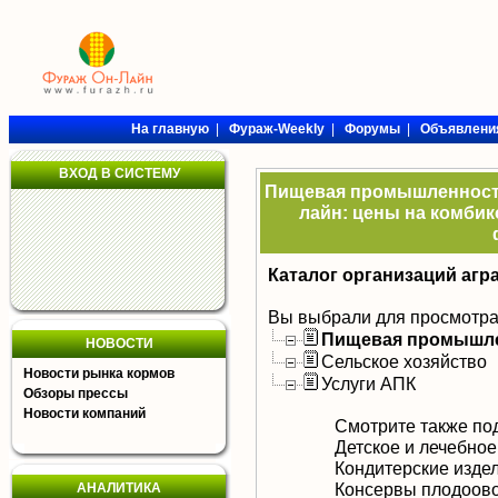
На главную
|
Фураж-Weekly
|
Форумы
|
Объявлени
ВХОД В СИСТЕМУ
Пищевая промышленность 
лайн: цены на комбик
Каталог организаций агр
Вы выбрали для просмотра
Пищевая промышл
НОВОСТИ
Сельское хозяйство
Новости рынка кормов
Услуги АПК
Обзоры прессы
Новости компаний
Смотрите также по
Детское и лечебное
Кондитерские изде
Консервы плодоов
АНАЛИТИКА