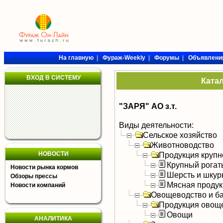
На главную
|
Фураж-Weekly
|
Форумы
|
Объявлени
ВХОД В СИСТЕМУ
Ката
"ЗАРЯ" АО з.т.
Виды деятельности:
Сельское хозяйство
Животноводство
НОВОСТИ
Продукция крупно
Крупный рогат
Новости рынка кормов
Шерсть и шку
Обзоры прессы
Мясная продук
Новости компаний
Овощеводство и б
Продукция овощ
Овощи
АНАЛИТИКА