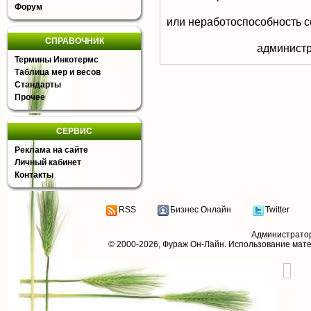
Форум
или неработоспособность с
СПРАВОЧНИК
aдминистр
Термины Инкотермс
Таблица мер и весов
Стандарты
Прочее
СЕРВИС
Реклама на сайте
Личный кабинет
Контакты
RSS
Бизнес Онлайн
Twitter
Администрато
© 2000-2026,
Фураж Он-Лайн
. Использование мат