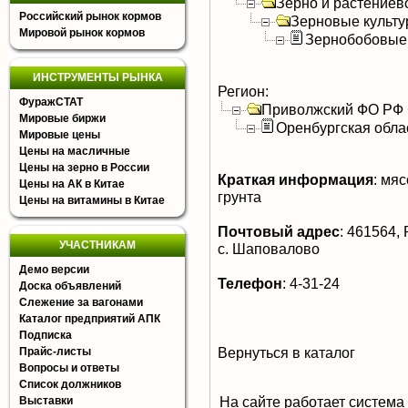
Зерно и растениев
Российский рынок кормов
Зерновые культ
Мировой рынок кормов
Зернобобовые
ИНСТРУМЕНТЫ РЫНКА
Регион:
ФуражСТАТ
Приволжский ФО РФ
Мировые биржи
Оренбургская обла
Мировые цены
Цены на масличные
Цены на зерно в России
Краткая информация
:
мясо
Цены на АК в Китае
грунта
Цены на витамины в Китае
Почтовый адрес
:
461564, Р
УЧАСТНИКАМ
с. Шаповалово
Демо версии
Телефон
:
4-31-24
Доска объявлений
Слежение за вагонами
Каталог предприятий АПК
Подписка
Вернуться в каталог
Прайс-листы
Вопросы и ответы
Список должников
На сайте работает система
Выставки