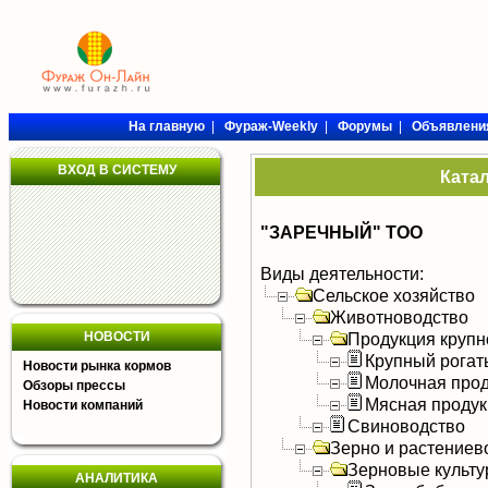
На главную
|
Фураж-Weekly
|
Форумы
|
Объявлени
ВХОД В СИСТЕМУ
Ката
"ЗАРЕЧНЫЙ" ТОО
Виды деятельности:
Сельское хозяйство
Животноводство
НОВОСТИ
Продукция крупно
Крупный рогат
Новости рынка кормов
Молочная прод
Обзоры прессы
Мясная продук
Новости компаний
Свиноводство
Зерно и растениев
Зерновые культ
АНАЛИТИКА