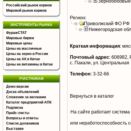
Зернобобовые
Российский рынок кормов
Мировой рынок кормов
Регион:
Приволжский ФО РФ
ИНСТРУМЕНТЫ РЫНКА
Нижегородская обл
ФуражСТАТ
Мировые биржи
Мировые цены
Краткая информация
:
мясо
Цены на масличные
Цены на зерно в России
Почтовый адрес
:
606982, Р
Цены на АК в Китае
с. Пакали, ул. Центральная
Цены на витамины в Китае
Телефон
:
3-32-66
УЧАСТНИКАМ
Демо версии
Доска объявлений
Вернуться в каталог
Слежение за вагонами
Каталог предприятий АПК
Подписка
На сайте работает система
Прайс-листы
Вопросы и ответы
или неработоспособность с
Список должников
Выставки