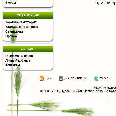
aдминистр
Форум
СПРАВОЧНИК
Термины Инкотермс
Таблица мер и весов
Стандарты
Прочее
СЕРВИС
Реклама на сайте
Личный кабинет
Контакты
RSS
Бизнес Онлайн
Twitter
Администрато
© 2000-2026,
Фураж Он-Лайн
. Использование мат