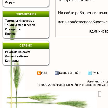
Форум
На сайте работает система
СПРАВОЧНИК
Термины Инкотермс
или неработоспособность с
Таблица мер и весов
Стандарты
aдминистр
Прочее
СЕРВИС
Реклама на сайте
Личный кабинет
Контакты
RSS
Бизнес Онлайн
Twitter
Администрато
© 2000-2026,
Фураж Он-Лайн
. Использование мат