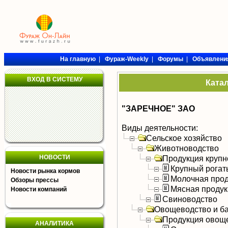
На главную
|
Фураж-Weekly
|
Форумы
|
Объявлени
ВХОД В СИСТЕМУ
Ката
"ЗАРЕЧНОЕ" ЗАО
Виды деятельности:
Сельское хозяйство
Животноводство
НОВОСТИ
Продукция крупно
Крупный рогат
Новости рынка кормов
Молочная прод
Обзоры прессы
Мясная продук
Новости компаний
Свиноводство
Овощеводство и б
Продукция овощ
АНАЛИТИКА