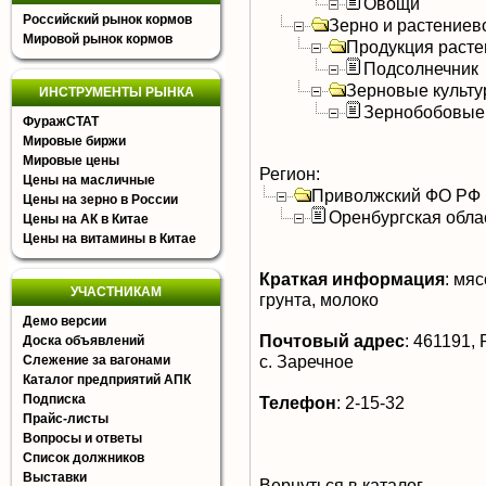
Овощи
Российский рынок кормов
Зерно и растениев
Мировой рынок кормов
Продукция расте
Подсолнечник
Зерновые культ
ИНСТРУМЕНТЫ РЫНКА
Зернобобовые
ФуражСТАТ
Мировые биржи
Мировые цены
Регион:
Цены на масличные
Приволжский ФО РФ
Цены на зерно в России
Оренбургская обла
Цены на АК в Китае
Цены на витамины в Китае
Краткая информация
:
мясо
УЧАСТНИКАМ
грунта, молоко
Демо версии
Почтовый адрес
:
461191, Р
Доска объявлений
с. Заречное
Слежение за вагонами
Каталог предприятий АПК
Подписка
Телефон
:
2-15-32
Прайс-листы
Вопросы и ответы
Список должников
Выставки
Вернуться в каталог