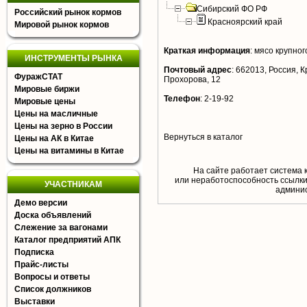
Сибирский ФО РФ
Российский рынок кормов
Красноярский край
Мировой рынок кормов
Краткая информация
:
мясо крупного
ИНСТРУМЕНТЫ РЫНКА
Почтовый адрес
:
662013, Россия, Кр
ФуражСТАТ
Прохорова, 12
Мировые биржи
Телефон
:
2-19-92
Мировые цены
Цены на масличные
Цены на зерно в России
Вернуться в каталог
Цены на АК в Китае
Цены на витамины в Китае
На сайте работает система 
или неработоспособность ссылки,
УЧАСТНИКАМ
aдминис
Демо версии
Доска объявлений
Слежение за вагонами
Каталог предприятий АПК
Подписка
Прайс-листы
Вопросы и ответы
Список должников
Выставки