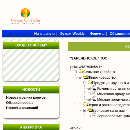
На главную
|
Фураж-Weekly
|
Форумы
|
Объявлени
ВХОД В СИСТЕМУ
Ка
"ЗАРЕЧЕНСКОЕ" ТОО
Виды деятельности:
Сельское хозяйство
Животноводство
Продукция крупного и 
Крупный рогатый с
НОВОСТИ
Молочная продукци
Новости рынка кормов
Мясная продукция 
Обзоры прессы
Зерно и растениеводств
Новости компаний
Зерновые культуры
Зернобобовые куль
АНАЛИТИКА
Регион: