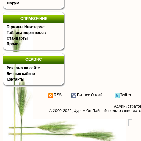
Форум
СПРАВОЧНИК
Термины Инкотермс
Таблица мер и весов
Стандарты
Прочее
СЕРВИС
Реклама на сайте
Личный кабинет
Контакты
RSS
Бизнес Онлайн
Twitter
Администрато
© 2000-2026,
Фураж Он-Лайн
. Использование мат