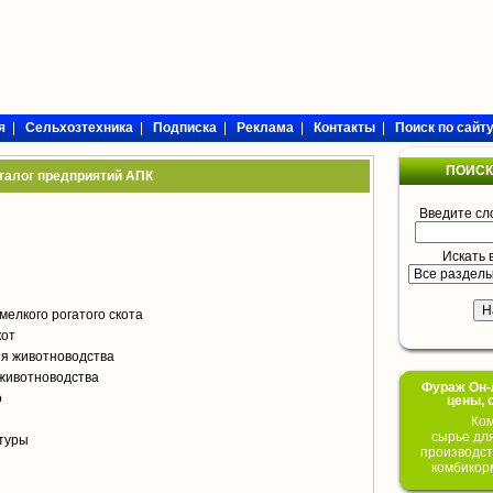
я
|
Сельхозтехника
|
Подписка
|
Реклама
|
Контакты
|
Поиск по сайт
ПОИСК
талог предприятий АПК
Введите сл
Искать 
мелкого рогатого скота
кот
я животноводства
животноводства
Фураж Он-Л
о
цены, 
Ком
сырье дл
туры
производст
комбикор