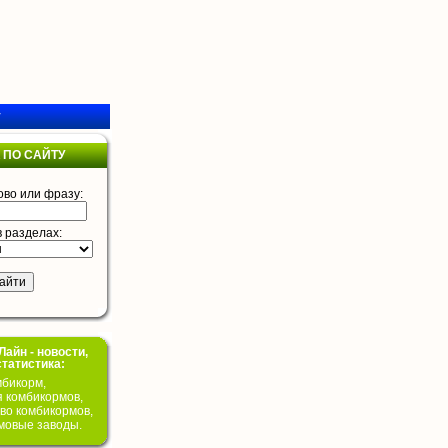
у
 ПО САЙТУ
ово или фразу:
в разделах:
айн - новости,
статистика:
бикорм,
я комбикормов,
во комбикормов,
мовые заводы.