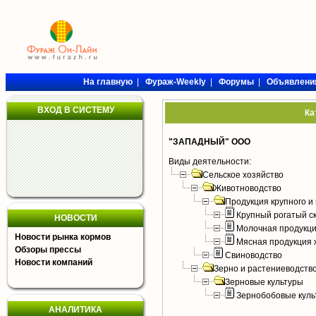
На главную
|
Фураж-Weekly
|
Форумы
|
Объявлени
ВХОД В СИСТЕМУ
Ка
"ЗАПАДНЫЙ" ООО
Виды деятельности:
Сельское хозяйство
Животноводство
Продукция крупного и 
Крупный рогатый с
НОВОСТИ
Молочная продукци
Новости рынка кормов
Мясная продукция 
Обзоры прессы
Свиноводство
Новости компаний
Зерно и растениеводств
Зерновые культуры
Зернобобовые куль
АНАЛИТИКА