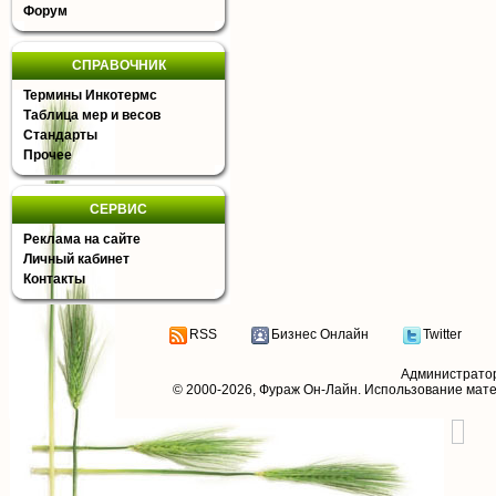
Форум
СПРАВОЧНИК
Термины Инкотермс
Таблица мер и весов
Стандарты
Прочее
СЕРВИС
Реклама на сайте
Личный кабинет
Контакты
RSS
Бизнес Онлайн
Twitter
Администрато
© 2000-2026,
Фураж Он-Лайн
. Использование мат