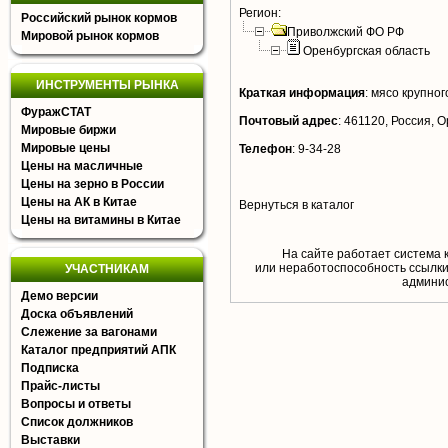
Регион:
Российский рынок кормов
Приволжский ФО РФ
Мировой рынок кормов
Оренбургская область
ИНСТРУМЕНТЫ РЫНКА
Краткая информация
:
мясо крупного
ФуражСТАТ
Почтовый адрес
:
461120, Россия, Ор
Мировые биржи
Мировые цены
Телефон
:
9-34-28
Цены на масличные
Цены на зерно в России
Цены на АК в Китае
Вернуться в каталог
Цены на витамины в Китае
На сайте работает система 
или неработоспособность ссылки,
УЧАСТНИКАМ
aдминис
Демо версии
Доска объявлений
Слежение за вагонами
Каталог предприятий АПК
Подписка
Прайс-листы
Вопросы и ответы
Список должников
Выставки