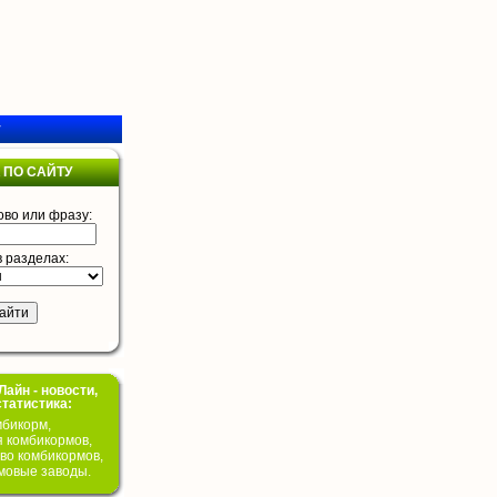
у
 ПО САЙТУ
ово или фразу:
в разделах:
айн - новости,
статистика:
бикорм,
я комбикормов,
во комбикормов,
мовые заводы.