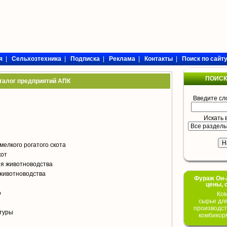
я
|
Сельхозтехника
|
Подписка
|
Реклама
|
Контакты
|
Поиск по сайт
ПОИСК
талог предприятий АПК
Введите сл
Искать 
мелкого рогатого скота
кот
я животноводства
животноводства
Фураж Он-Л
цены, 
о
Ком
сырье дл
производст
туры
комбикор