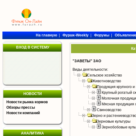
На главную
|
Фураж-Weekly
|
Форумы
|
Объявлени
ВХОД В СИСТЕМУ
Ка
"ЗАВЕТЫ" ЗАО
Виды деятельности:
Сельское хозяйство
Животноводство
Продукция крупного и 
Крупный рогатый с
НОВОСТИ
Молочная продукци
Новости рынка кормов
Мясная продукция 
Обзоры прессы
Свиноводство
Новости компаний
Зерно и растениеводств
Зерновые культуры
Зернобобовые куль
АНАЛИТИКА