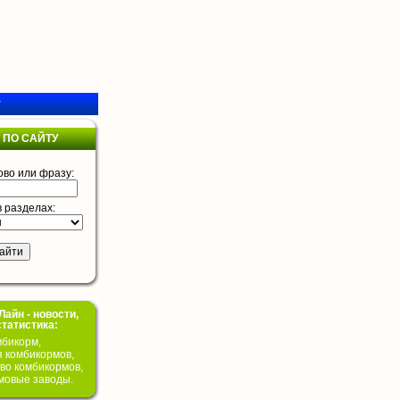
у
 ПО САЙТУ
ово или фразу:
в разделах:
айн - новости,
статистика:
бикорм,
я комбикормов,
во комбикормов,
мовые заводы.