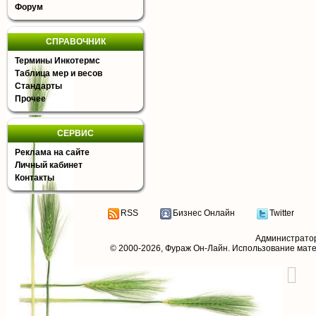
Форум
СПРАВОЧНИК
Термины Инкотермс
Таблица мер и весов
Стандарты
Прочее
СЕРВИС
Реклама на сайте
Личный кабинет
Контакты
RSS
Бизнес Онлайн
Twitter
Администрато
© 2000-2026,
Фураж Он-Лайн
. Использование мат