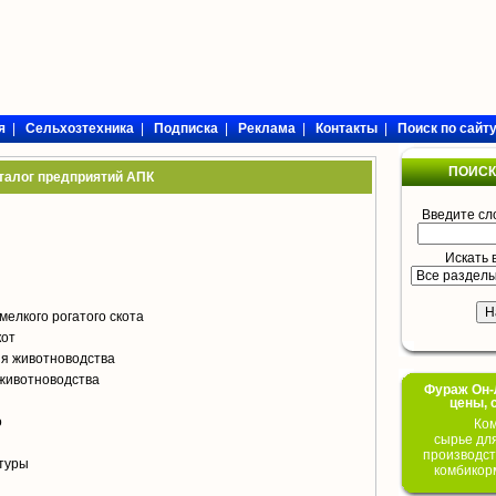
я
|
Сельхозтехника
|
Подписка
|
Реклама
|
Контакты
|
Поиск по сайт
ПОИСК
талог предприятий АПК
Введите сл
Искать 
мелкого рогатого скота
кот
я животноводства
животноводства
Фураж Он-Л
цены, 
о
Ком
сырье дл
производст
туры
комбикор