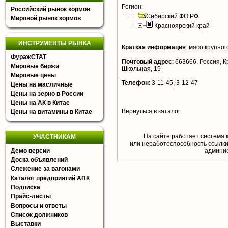
Регион:
Российский рынок кормов
Сибирский ФО РФ
Мировой рынок кормов
Красноярский край
ИНСТРУМЕНТЫ РЫНКА
Краткая информация
:
мясо крупного
ФуражСТАТ
Почтовый адрес
:
663666, Россия, Кр
Мировые биржи
Школьная, 15
Мировые цены
Телефон
:
3-11-45, 3-12-47
Цены на масличные
Цены на зерно в России
Цены на АК в Китае
Вернуться в каталог
Цены на витамины в Китае
На сайте работает система 
УЧАСТНИКАМ
или неработоспособность ссылки,
Демо версии
aдминис
Доска объявлений
Слежение за вагонами
Каталог предприятий АПК
Подписка
Прайс-листы
Вопросы и ответы
Список должников
Выставки