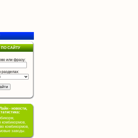
у
 ПО САЙТУ
ово или фразу:
в разделах:
айн - новости,
статистика:
бикорм,
я комбикормов,
во комбикормов,
мовые заводы.