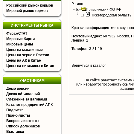
Регион:
Российский рынок кормов
Приволжский ФО РФ
Мировой рынок кормов
Нижегородская область
ИНСТРУМЕНТЫ РЫНКА
Краткая информация
:
мясо крупного
ФуражСТАТ
Почтовый адрес
:
607932, Россия, Ни
Мировые биржи
Ленина, 2
Мировые цены
Телефон
:
3-31-19
Цены на масличные
Цены на зерно в России
Цены на АК в Китае
Вернуться в каталог
Цены на витамины в Китае
На сайте работает система 
УЧАСТНИКАМ
или неработоспособность ссылки,
Демо версии
aдминис
Доска объявлений
Слежение за вагонами
Каталог предприятий АПК
Подписка
Прайс-листы
Вопросы и ответы
Список должников
Выставки