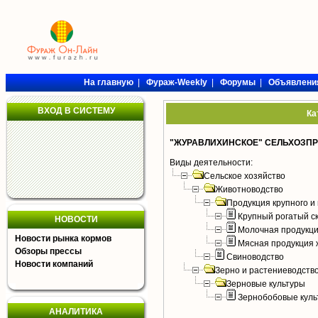
На главную
|
Фураж-Weekly
|
Форумы
|
Объявлени
ВХОД В СИСТЕМУ
Ка
"ЖУРАВЛИХИНСКОЕ" СЕЛЬХОЗП
Виды деятельности:
Сельское хозяйство
Животноводство
Продукция крупного и 
Крупный рогатый с
НОВОСТИ
Молочная продукци
Новости рынка кормов
Мясная продукция 
Обзоры прессы
Свиноводство
Новости компаний
Зерно и растениеводств
Зерновые культуры
Зернобобовые куль
АНАЛИТИКА