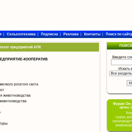
я
|
Сельхозтехника
|
Подписка
|
Реклама
|
Контакты
|
Поиск по сайт
ПОИСК
талог предприятий АПК
Введите сл
РЕДПРИЯТИЕ-КООПЕРАТИВ
Искать 
мелкого рогатого скота
кот
я животноводства
животноводства
Фураж Он-Л
цены, 
о
Ком
сырье дл
производст
туры
комбикор