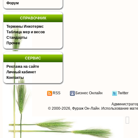
Форум
СПРАВОЧНИК
Термины Инкотермс
Таблица мер и весов
Стандарты
Прочее
СЕРВИС
Реклама на сайте
Личный кабинет
Контакты
RSS
Бизнес Онлайн
Twitter
Администрато
© 2000-2026,
Фураж Он-Лайн
. Использование мат