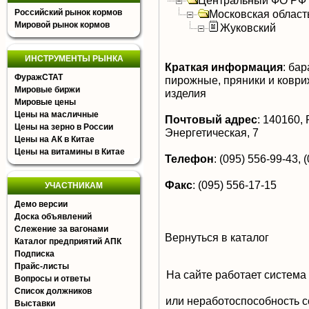
Центральный ФО РФ
Российский рынок кормов
Московская област
Мировой рынок кормов
Жуковский
ИНСТРУМЕНТЫ РЫНКА
Краткая информация
:
бара
ФуражСТАТ
пирожные, пряники и коври
Мировые биржи
изделия
Мировые цены
Цены на масличные
Почтовый адрес
:
140160, Р
Цены на зерно в России
Энергетическая, 7
Цены на АК в Китае
Цены на витамины в Китае
Телефон
:
(095) 556-99-43, 
Факс
:
(095) 556-17-15
УЧАСТНИКАМ
Демо версии
Доска объявлений
Слежение за вагонами
Вернуться в каталог
Каталог предприятий АПК
Подписка
Прайс-листы
На сайте работает система
Вопросы и ответы
Список должников
или неработоспособность с
Выставки