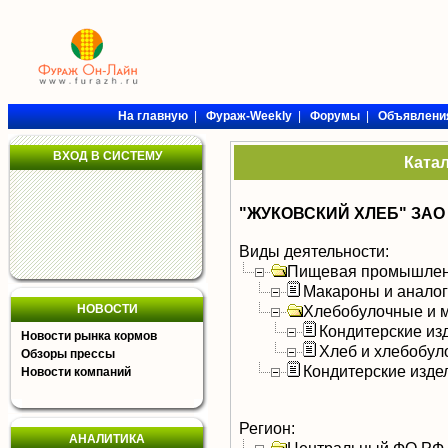
На главную
|
Фураж-Weekly
|
Форумы
|
Объявлени
ВХОД В СИСТЕМУ
Ката
"ЖУКОВСКИЙ ХЛЕБ" ЗАО
Виды деятельности:
Пищевая промышлен
Макароны и анало
НОВОСТИ
Хлебобулочные и м
Кондитерские из
Новости рынка кормов
Хлеб и хлебобул
Обзоры прессы
Кондитерские изде
Новости компаний
Регион:
АНАЛИТИКА