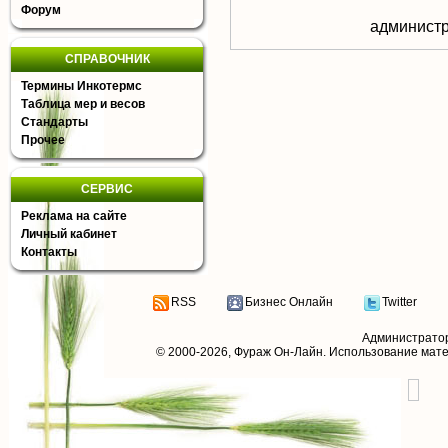
Форум
aдминистр
СПРАВОЧНИК
Термины Инкотермс
Таблица мер и весов
Стандарты
Прочее
СЕРВИС
Реклама на сайте
Личный кабинет
Контакты
RSS
Бизнес Онлайн
Twitter
Администрато
© 2000-2026,
Фураж Он-Лайн
. Использование мат