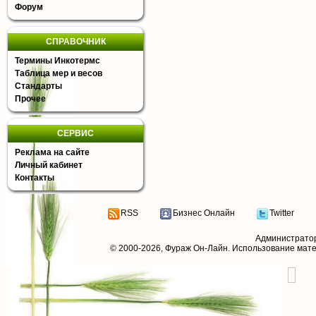
Форум
СПРАВОЧНИК
Термины Инкотермс
Таблица мер и весов
Стандарты
Прочее
СЕРВИС
Реклама на сайте
Личный кабинет
Контакты
RSS
Бизнес Онлайн
Twitter
Администрато
© 2000-2026,
Фураж Он-Лайн
. Использование мат