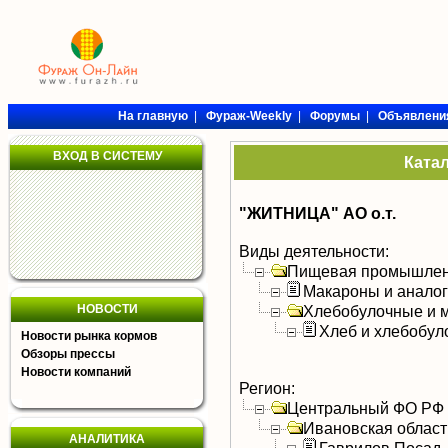
На главную
|
Фураж-Weekly
|
Форумы
|
Объявлени
ВХОД В СИСТЕМУ
Ката
"ЖИТНИЦА" АО о.т.
Виды деятельности:
Пищевая промышлен
Макароны и анало
НОВОСТИ
Хлебобулочные и м
Хлеб и хлебобул
Новости рынка кормов
Обзоры прессы
Новости компаний
Регион:
Центральный ФО РФ
Ивановская област
АНАЛИТИКА