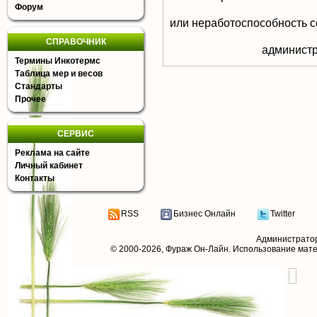
Форум
или неработоспособность с
СПРАВОЧНИК
aдминистр
Термины Инкотермс
Таблица мер и весов
Стандарты
Прочее
СЕРВИС
Реклама на сайте
Личный кабинет
Контакты
RSS
Бизнес Онлайн
Twitter
Администрато
© 2000-2026,
Фураж Он-Лайн
. Использование мат