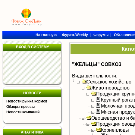
На главную
|
Фураж-Weekly
|
Форумы
|
Объявлени
ВХОД В СИСТЕМУ
Ката
"ЖЕЛЬЦЫ" СОВХОЗ
Виды деятельности:
Сельское хозяйство
Животноводство
НОВОСТИ
Продукция крупно
Крупный рогат
Новости рынка кормов
Молочная прод
Обзоры прессы
Мясная продук
Новости компаний
Овощеводство и б
Продукция овощ
Корнеплоды
АНАЛИТИКА