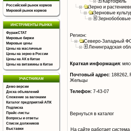
Картофель
Российский рынок кормов
Зерно и растениев
Мировой рынок кормов
Зерновые культ
Зернобобовые
ИНСТРУМЕНТЫ РЫНКА
ФуражСТАТ
Регион:
Мировые биржи
Северо-Западный Ф
Мировые цены
Ленинградская обл
Цены на масличные
Цены на зерно в России
Цены на АК в Китае
Краткая информация
:
мясо
Цены на витамины в Китае
Почтовый адрес
:
188262, Р
УЧАСТНИКАМ
Жельцы
Демо версии
Телефон
:
7-43-07
Доска объявлений
Слежение за вагонами
Каталог предприятий АПК
Подписка
Прайс-листы
Вернуться в каталог
Вопросы и ответы
Список должников
Выставки
На сайте работает система