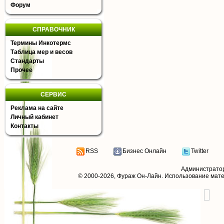
Форум
СПРАВОЧНИК
Термины Инкотермс
Таблица мер и весов
Стандарты
Прочее
СЕРВИС
Реклама на сайте
Личный кабинет
Контакты
RSS
Бизнес Онлайн
Twitter
Администрато
© 2000-2026,
Фураж Он-Лайн
. Использование мат