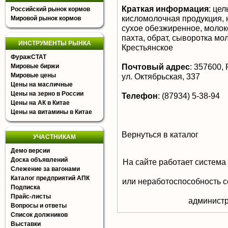
Краткая информация
:
цель
Российский рынок кормов
кисломолочная продукция, 
Мировой рынок кормов
сухое обезжиренное, молоко
пахта, обрат, сыворотка мо
ИНСТРУМЕНТЫ РЫНКА
Крестьянское
ФуражСТАТ
Почтовый адрес
:
357600, Р
Мировые биржи
Мировые цены
ул. Октябрьская, 337
Цены на масличные
Цены на зерно в России
Телефон
:
(87934) 5-38-94
Цены на АК в Китае
Цены на витамины в Китае
Вернуться в каталог
УЧАСТНИКАМ
Демо версии
Доска объявлений
На сайте работает система
Слежение за вагонами
Каталог предприятий АПК
или неработоспособность с
Подписка
Прайс-листы
aдминистр
Вопросы и ответы
Список должников
Выставки