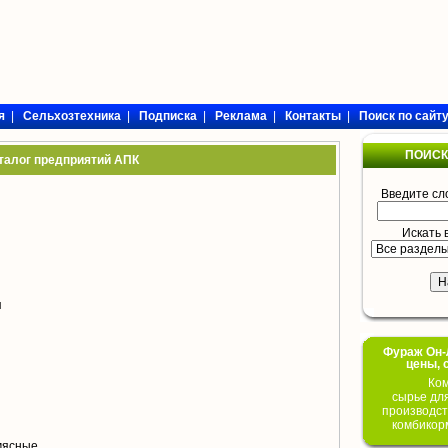
я
|
Сельхозтехника
|
Подписка
|
Реклама
|
Контакты
|
Поиск по сайт
ПОИСК
талог предприятий АПК
Введите сл
Искать 
я
Фураж Он-Л
цены, 
Ком
сырье дл
производст
комбикор
мясные