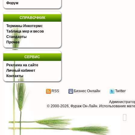
Форум
СПРАВОЧНИК
Термины Инкотермс
Таблица мер и весов
Стандарты
Прочее
СЕРВИС
Реклама на сайте
Личный кабинет
Контакты
RSS
Бизнес Онлайн
Twitter
Администрато
© 2000-2026,
Фураж Он-Лайн
. Использование мат