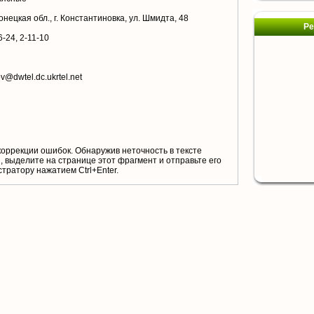
нецкая обл., г. Константиновка, ул. Шмидта, 48
Ре
6-24, 2-11-10
v@dwtel.dc.ukrtel.net
коррекции ошибок. Обнаружив неточность в тексте
 выделите на странице этот фрагмент и отправьте его
тратору нажатием Ctrl+Enter.