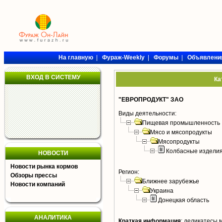
На главную
|
Фураж-Weekly
|
Форумы
|
Объявлени
ВХОД В СИСТЕМУ
Ка
"ЕВРОПРОДУКТ" ЗАО
Виды деятельности:
Пищевая промышленность
Мясо и мясопродукты
Мясопродукты
Колбасные издели
НОВОСТИ
Новости рынка кормов
Регион:
Обзоры прессы
Ближнее зарубежье
Новости компаний
Украина
Донецкая область
АНАЛИТИКА
Краткая информация
:
деликатесы 