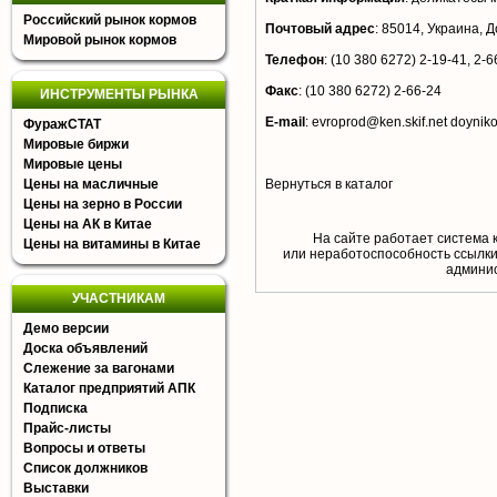
Российский рынок кормов
Почтовый адрес
:
85014, Украина, До
Мировой рынок кормов
Телефон
:
(10 380 6272) 2-19-41, 2-6
Факс
:
(10 380 6272) 2-66-24
ИНСТРУМЕНТЫ РЫНКА
E-mail
:
evroprod@ken.skif.net
doyniko
ФуражСТАТ
Мировые биржи
Мировые цены
Цены на масличные
Вернуться в каталог
Цены на зерно в России
Цены на АК в Китае
На сайте работает система 
Цены на витамины в Китае
или неработоспособность ссылки,
aдминис
УЧАСТНИКАМ
Демо версии
Доска объявлений
Слежение за вагонами
Каталог предприятий АПК
Подписка
Прайс-листы
Вопросы и ответы
Список должников
Выставки