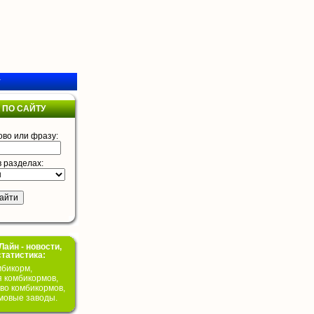
у
 ПО САЙТУ
ово или фразу:
в разделах:
айн - новости,
статистика:
бикорм,
я комбикормов,
во комбикормов,
мовые заводы.