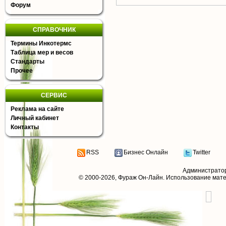
Форум
СПРАВОЧНИК
Термины Инкотермс
Таблица мер и весов
Стандарты
Прочее
СЕРВИС
Реклама на сайте
Личный кабинет
Контакты
RSS
Бизнес Онлайн
Twitter
Администрато
© 2000-2026,
Фураж Он-Лайн
. Использование мат