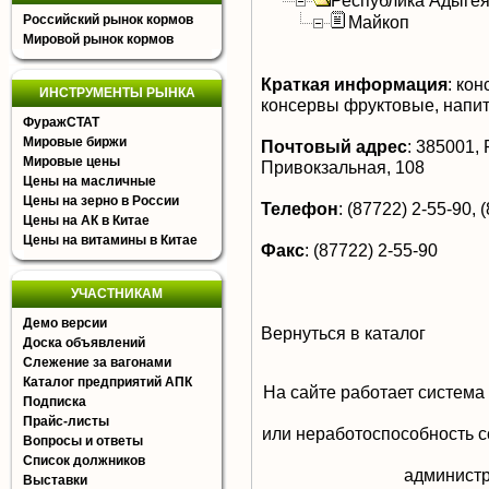
Республика Адыге
Российский рынок кормов
Майкоп
Мировой рынок кормов
Краткая информация
:
кон
ИНСТРУМЕНТЫ РЫНКА
консервы фруктовые, напи
ФуражСТАТ
Мировые биржи
Почтовый адрес
:
385001, Р
Мировые цены
Привокзальная, 108
Цены на масличные
Цены на зерно в России
Телефон
:
(87722) 2-55-90, (
Цены на АК в Китае
Цены на витамины в Китае
Факс
:
(87722) 2-55-90
УЧАСТНИКАМ
Демо версии
Вернуться в каталог
Доска объявлений
Слежение за вагонами
Каталог предприятий АПК
На сайте работает система
Подписка
Прайс-листы
или неработоспособность с
Вопросы и ответы
Список должников
aдминистр
Выставки