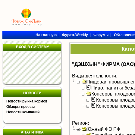
На главную
|
Фураж-Weekly
|
Форумы
|
Объявлени
ВХОД В СИСТЕМУ
Ката
"ДЭШХЫН" ФИРМА (ОАО)
Виды деятельности:
Пищевая промышлен
Пиво, напитки без
НОВОСТИ
Консервы плодоов
Консервы плодо
Новости рынка кормов
Консервы плодо
Обзоры прессы
Новости компаний
Регион:
Южный ФО РФ
АНАЛИТИКА