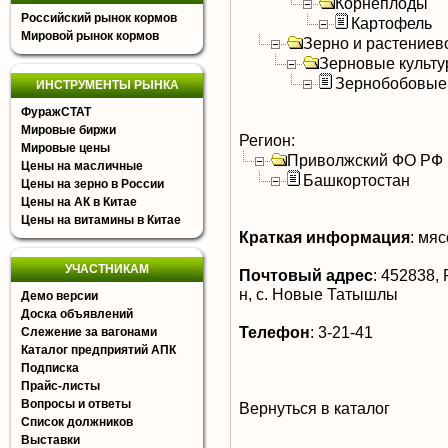
Корнеплоды
Российский рынок кормов
Картофель
Мировой рынок кормов
Зерно и растениев
Зерновые культ
Зернобобовые
ИНСТРУМЕНТЫ РЫНКА
ФуражСТАТ
Мировые биржи
Регион:
Мировые цены
Приволжский ФО РФ
Цены на масличные
Башкортостан
Цены на зерно в России
Цены на АК в Китае
Цены на витамины в Китае
Краткая информация
:
мясо
УЧАСТНИКАМ
Почтовый адрес
:
452838, 
н, с. Новые Татышлы
Демо версии
Доска объявлений
Телефон
:
3-21-41
Слежение за вагонами
Каталог предприятий АПК
Подписка
Прайс-листы
Вопросы и ответы
Вернуться в каталог
Список должников
Выставки