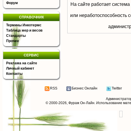
Форум
На сайте работает система
или неработоспособность с
СПРАВОЧНИК
Термины Инкотермс
aдминистр
Таблица мер и весов
Стандарты
Прочее
СЕРВИС
Реклама на сайте
Личный кабинет
Контакты
RSS
Бизнес Онлайн
Twitter
Администрато
© 2000-2026,
Фураж Он-Лайн
. Использование мат