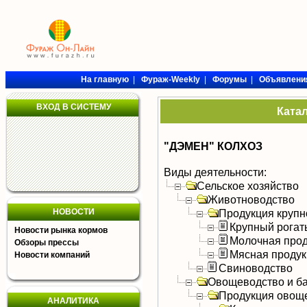
На главную
|
Фураж-Weekly
|
Форумы
|
Объявлени
ВХОД В СИСТЕМУ
Ката
"ДЭМЕН" КОЛХОЗ
Виды деятельности:
Сельское хозяйство
Животноводство
НОВОСТИ
Продукция крупно
Крупный рогат
Новости рынка кормов
Молочная прод
Обзоры прессы
Мясная продук
Новости компаний
Свиноводство
Овощеводство и б
Продукция овощ
АНАЛИТИКА