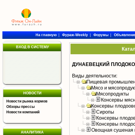
На главную
|
Фураж-Weekly
|
Форумы
|
Объявлени
ВХОД В СИСТЕМУ
Ката
ДУНАЕВЕЦКИЙ ПЛОДОКО
Виды деятельности:
Пищевая промышлен
Мясо и мясопроду
НОВОСТИ
Мясопродукты
Консервы мяс
Новости рынка кормов
Консервы плодоов
Обзоры прессы
Сиропы
Новости компаний
Консервы плодо
Консервы плодо
Овощная сушеная 
АНАЛИТИКА