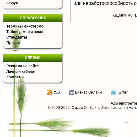
или неработоспособность с
Форум
aдминистр
СПРАВОЧНИК
Термины Инкотермс
Таблица мер и весов
Стандарты
Прочее
СЕРВИС
Реклама на сайте
Личный кабинет
Контакты
RSS
Бизнес Онлайн
Twitter
Администрато
© 2000-2026,
Фураж Он-Лайн
. Использование мат