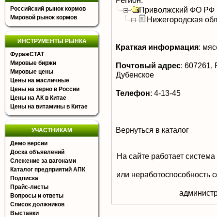
Регион:
Российский рынок кормов
Приволжский ФО РФ
Мировой рынок кормов
Нижегородская обл
ИНСТРУМЕНТЫ РЫНКА
Краткая информация
:
мясо
ФуражСТАТ
Мировые биржи
Почтовый адрес
:
607261, Р
Мировые цены
Дубенское
Цены на масличные
Цены на зерно в России
Телефон
:
4-13-45
Цены на АК в Китае
Цены на витамины в Китае
Вернуться в каталог
УЧАСТНИКАМ
Демо версии
Доска объявлений
На сайте работает система
Слежение за вагонами
Каталог предприятий АПК
или неработоспособность с
Подписка
Прайс-листы
aдминистр
Вопросы и ответы
Список должников
Выставки