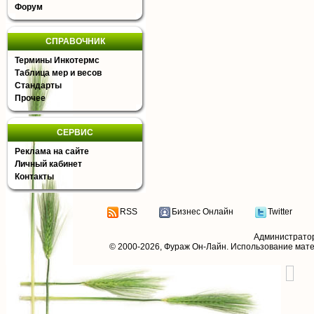
Форум
СПРАВОЧНИК
Термины Инкотермс
Таблица мер и весов
Стандарты
Прочее
СЕРВИС
Реклама на сайте
Личный кабинет
Контакты
RSS
Бизнес Онлайн
Twitter
Администрато
© 2000-2026,
Фураж Он-Лайн
. Использование мат