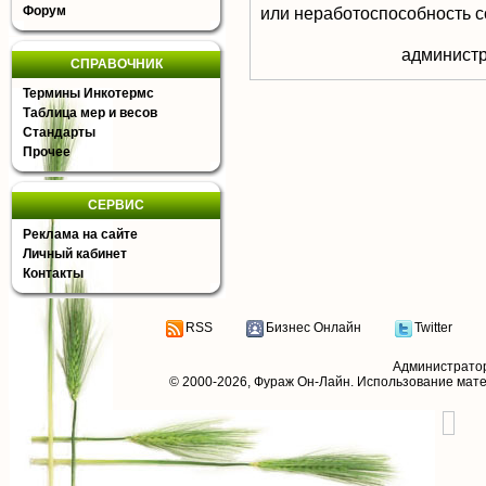
Форум
или неработоспособность с
aдминистр
СПРАВОЧНИК
Термины Инкотермс
Таблица мер и весов
Стандарты
Прочее
СЕРВИС
Реклама на сайте
Личный кабинет
Контакты
RSS
Бизнес Онлайн
Twitter
Администрато
© 2000-2026,
Фураж Он-Лайн
. Использование мат