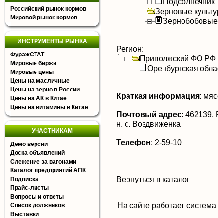
Подсолнечник
Российский рынок кормов
Зерновые культ
Мировой рынок кормов
Зернобобовые
ИНСТРУМЕНТЫ РЫНКА
Регион:
ФуражСТАТ
Приволжский ФО РФ
Мировые биржи
Оренбургская обла
Мировые цены
Цены на масличные
Цены на зерно в России
Краткая информация
:
мясо
Цены на АК в Китае
Цены на витамины в Китае
Почтовый адрес
:
462139, 
н, с. Воздвиженка
УЧАСТНИКАМ
Телефон
:
2-59-10
Демо версии
Доска объявлений
Слежение за вагонами
Каталог предприятий АПК
Вернуться в каталог
Подписка
Прайс-листы
Вопросы и ответы
На сайте работает система
Список должников
Выставки