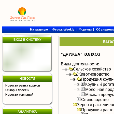
На главную
|
Фураж-Weekly
|
Форумы
|
Объявлени
ВХОД В СИСТЕМУ
Ката
"ДРУЖБА" КОЛХОЗ
Виды деятельности:
Сельское хозяйство
Животноводство
НОВОСТИ
Продукция крупно
Крупный рогат
Новости рынка кормов
Молочная прод
Обзоры прессы
Мясная продук
Новости компаний
Свиноводство
Зерно и растениев
Продукция расте
АНАЛИТИКА